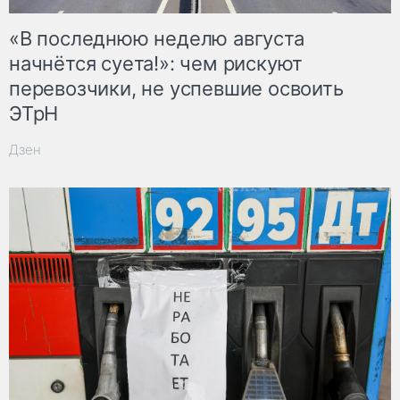
«В последнюю неделю августа
начнётся суета!»: чем рискуют
перевозчики, не успевшие освоить
ЭТрН
Дзен