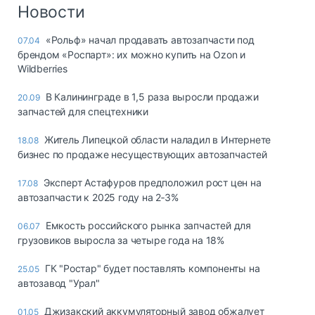
Логистика, грузы
Новости
Негабаритные и
«Рольф» начал продавать автозапчасти под
07.04
опасные грузы
брендом «Роспарт»: их можно купить на Ozon и
Безопасность и
Wildberries
страхование
В Калининграде в 1,5 раза выросли продажи
20.09
Таможня и ВЭД
запчастей для спецтехники
Склады и
Житель Липецкой области наладил в Интернете
18.08
грузовые
бизнес по продаже несуществующих автозапчастей
терминалы
Коммерческий
Эксперт Астафуров предположил рост цен на
17.08
транспорт
автозапчасти к 2025 году на 2‑3%
Спецтехника
Емкость российского рынка запчастей для
06.07
грузовиков выросла за четыре года на 18%
Автосервис,
запчасти, шины
ГК "Ростар" будет поставлять компоненты на
25.05
Топливо, масла и
автозавод "Урал"
Дзен
автохимия
Джизакский аккумуляторный завод обжалует
01.05