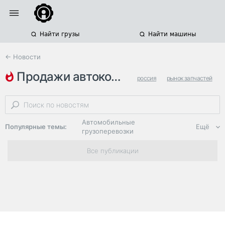
Найти грузы
Найти машины
← Новости
продажи автокомпонентов
россия
рынок запчастей
набережные челны
Автомобильные
Популярные темы:
Ещё
грузоперевозки
Региональная
Все публикации
логистика
ЭДО, ИТ в
логистике
Дороги,
инфраструктура