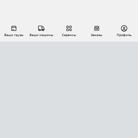
Ваши грузы
Ваши машины
Сервисы
Заказы
Профиль
АВТОМАТИЗАЦИЯ ПЕРЕВОЗОК
Площадки
Заказы
Торги
Тендеры
АТИ-Доки
GPS-мониторинг
АТИ Мессенджер
Цепочки грузов
API ATI.SU
ПОЛЕЗНОЕ
Расчет расстояний
БЕЗОПАСНОСТЬ
Академия ATI.SU
ATI.SU о безопасности
Звезды ATI.SU на вашем сайте
КОНТАКТЫ И ТАРИФЫ