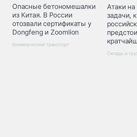
Опасные бетономешалки
Атаки на
из Китая. В России
задачи, 
отозвали сертификаты у
российск
Dongfeng и Zoomlion
предстои
кратчайш
Коммерческий транспорт
Склады и гр