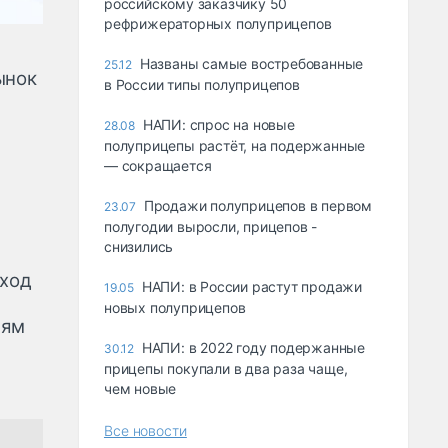
российскому заказчику 50
рефрижераторных полуприцепов
Названы самые востребованные
25.12
ынок
в России типы полуприцепов
НАПИ: спрос на новые
28.08
полуприцепы растёт, на подержанные
— сокращается
Продажи полуприцепов в первом
23.07
полугодии выросли, прицепов -
снизились
уход
НАПИ: в России растут продажи
19.05
новых полуприцепов
лям
НАПИ: в 2022 году подержанные
30.12
прицепы покупали в два раза чаще,
чем новые
Все новости