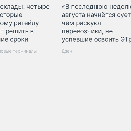
 склады: четыре
«В последнюю недел
которые
августа начнётся сует
ому ритейлу
чем рискуют
т решить в
перевозчики, не
ие сроки
успевшие освоить ЭТ
узовые терминалы
Дзен