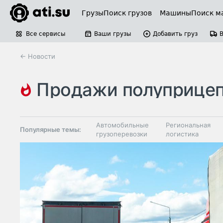
Грузы
Поиск грузов
Машины
Поиск м
Все сервисы
Ваши грузы
Добавить груз
← Новости
продажи полуприце
Автомобильные
Региональная
Популярные темы:
грузоперевозки
логистика
Склады и
Таможня и ВЭД
грузовые
терминалы