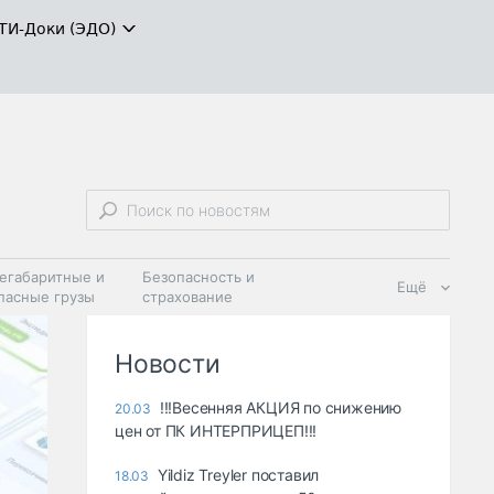
ТИ-Доки (ЭДО)
егабаритные и
Безопасность и
Ещё
пасные грузы
страхование
 масла и
Дзен
ия
Новости
!!!Весенняя АКЦИЯ по снижению
20.03
цен от ПК ИНТЕРПРИЦЕП!!!
Yildiz Treyler поставил
18.03