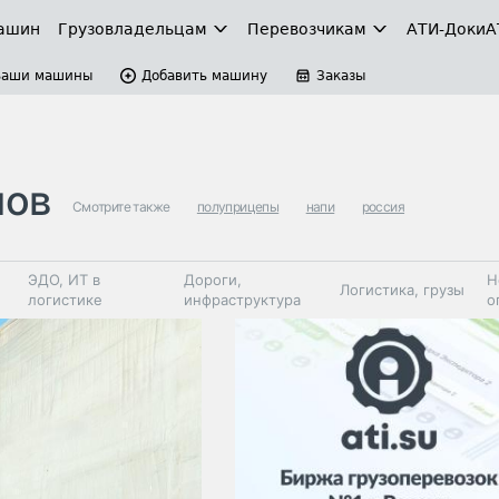
ашин
Грузовладельцам
Перевозчикам
АТИ-Доки
А
Ваши машины
Добавить машину
Заказы
пов
Смотрите также
полуприцепы
напи
россия
ЭДО, ИТ в
Дороги,
Н
Логистика, грузы
логистике
инфраструктура
о
Коммерческий
Автосервис,
Топливо,
Спецтехника
транспорт
запчасти, шины
автохим