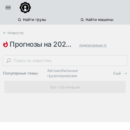
Найти грузы
Найти машины
← Новости
прогнозы на 2027 год
подключенные тс
Автомобильные
Популярные темы:
Ещё
грузоперевозки
Региональная
Все публикации
логистика
ЭДО, ИТ в
логистике
Дороги,
инфраструктура