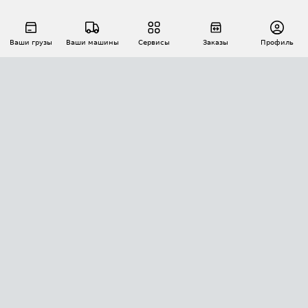
Ваши грузы
Ваши машины
Сервисы
Заказы
Профиль
АВТОМАТИЗАЦИЯ ПЕРЕВОЗОК
Площадки
Заказы
Торги
Тендеры
АТИ-Доки
GPS-мониторинг
АТИ Мессенджер
Цепочки грузов
API ATI.SU
ПОЛЕЗНОЕ
Расчет расстояний
БЕЗОПАСНОСТЬ
Академия ATI.SU
ATI.SU о безопасности
Звезды ATI.SU на вашем сайте
КОНТАКТЫ И ТАРИФЫ
Памятка по проверке контрагентов
Индекс ATI.SU FTL РФ
О системе ATI.SU
Светофор+
Средние ставки
ИНФОРМАЦИЯ