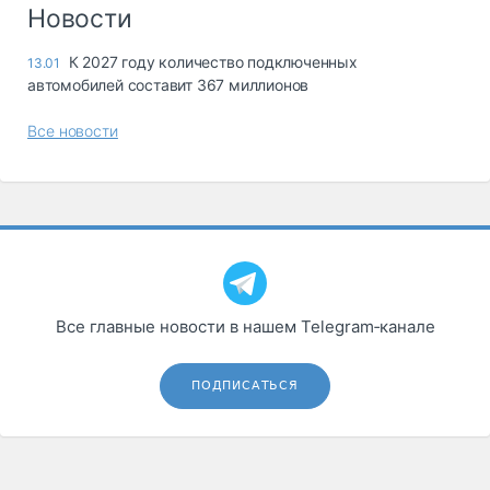
Логистика, грузы
Новости
Негабаритные и
К 2027 году количество подключенных
13.01
опасные грузы
автомобилей составит 367 миллионов
Безопасность и
страхование
Все новости
Таможня и ВЭД
Склады и
грузовые
терминалы
Коммерческий
транспорт
Все главные новости в нашем Telegram‑канале
Спецтехника
Автосервис,
ПОДПИСАТЬСЯ
запчасти, шины
Топливо, масла и
Дзен
автохимия