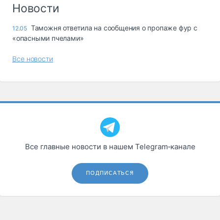
Логистика, грузы
Новости
Негабаритные и
Таможня ответила на сообщения о пропаже фур с
12.05
опасные грузы
«опасными пчелами»
Безопасность и
страхование
Все новости
Таможня и ВЭД
Склады и
грузовые
терминалы
Коммерческий
транспорт
Все главные новости в нашем Telegram‑канале
Спецтехника
Автосервис,
ПОДПИСАТЬСЯ
запчасти, шины
Топливо, масла и
Дзен
автохимия