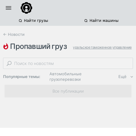
Найти грузы
Найти машины
← Новости
пропавший груз
уральское таможенное управление
узбекистан
челябинская область
Автомобильные
Популярные темы:
Ещё
грузоперевозки
Региональная
Все публикации
логистика
ЭДО, ИТ в
логистике
Дороги,
инфраструктура