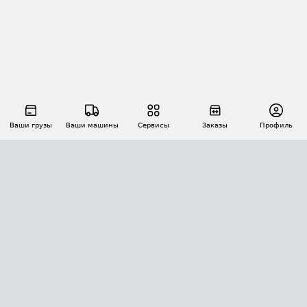
Ваши грузы
Ваши машины
Сервисы
Заказы
Профиль
АВТОМАТИЗАЦИЯ ПЕРЕВОЗОК
Площадки
Заказы
Торги
Тендеры
АТИ-Доки
GPS-мониторинг
АТИ Мессенджер
Цепочки грузов
API ATI.SU
ПОЛЕЗНОЕ