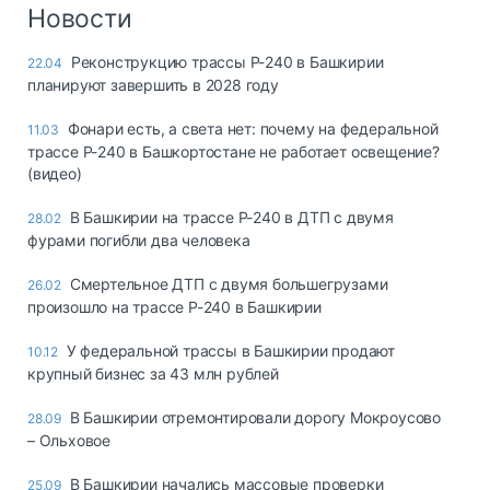
Логистика, грузы
Новости
Негабаритные и
Реконструкцию трассы Р-240 в Башкирии
22.04
опасные грузы
планируют завершить в 2028 году
Безопасность и
страхование
Фонари есть, а света нет: почему на федеральной
11.03
трассе Р-240 в Башкортостане не работает освещение?
Таможня и ВЭД
(видео)
Склады и
В Башкирии на трассе Р-240 в ДТП с двумя
28.02
грузовые
фурами погибли два человека
терминалы
Коммерческий
Смертельное ДТП с двумя большегрузами
26.02
транспорт
произошло на трассе Р-240 в Башкирии
Спецтехника
У федеральной трассы в Башкирии продают
10.12
крупный бизнес за 43 млн рублей
Автосервис,
запчасти, шины
В Башкирии отремонтировали дорогу Мокроусово
28.09
Топливо, масла и
– Ольховое
Дзен
автохимия
В Башкирии начались массовые проверки
25.09