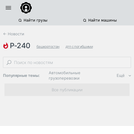
Найти грузы
Найти машины
← Новости
р-240
башкортостан
дтп с погибшими
дтп с несколькими грузовиками
Автомобильные
Популярные темы:
Ещё
грузоперевозки
Региональная
Все публикации
логистика
ЭДО, ИТ в
логистике
Дороги,
инфраструктура