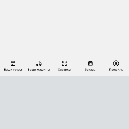
Ваши грузы
Ваши машины
Сервисы
Заказы
Профиль
АВТОМАТИЗАЦИЯ ПЕРЕВОЗОК
Площадки
Заказы
Торги
Тендеры
АТИ-Доки
GPS-мониторинг
АТИ Мессенджер
Цепочки грузов
API ATI.SU