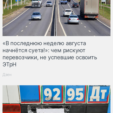
«В последнюю неделю августа
начнётся суета!»: чем рискуют
перевозчики, не успевшие освоить
ЭТрН
Дзен