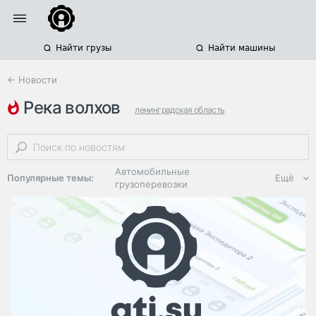
Найти грузы
Найти машины
← Новости
река волхов
ленинградская область
ограничение движения
м-10
Автомобильные
Популярные темы:
Ещё
грузоперевозки
Региональная
логистика
ЭДО, ИТ в
логистике
Дороги,
инфраструктура