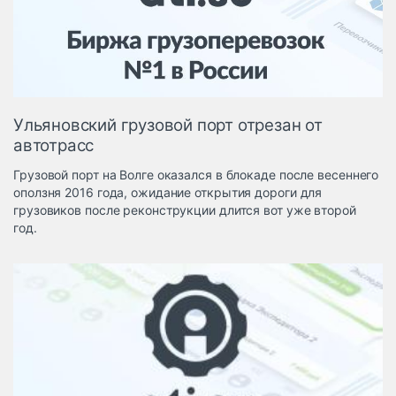
Логистика, грузы
Негабаритные и
опасные грузы
Безопасность и
страхование
Ульяновский грузовой порт отрезан от
Таможня и ВЭД
автотрасс
Склады и
Грузовой порт на Волге оказался в блокаде после весеннего
грузовые
оползня 2016 года, ожидание открытия дороги для
терминалы
грузовиков после реконструкции длится вот уже второй
Коммерческий
год.
транспорт
Спецтехника
Автосервис,
запчасти, шины
Топливо, масла и
Дзен
автохимия