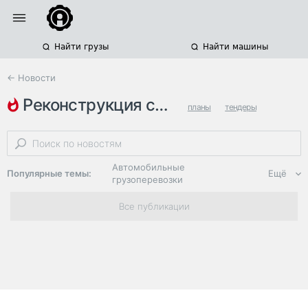
Найти грузы
Найти машины
← Новости
реконструкция складов
планы
тендеры
производство
Автомобильные
Популярные темы:
Ещё
грузоперевозки
Региональная
Все публикации
логистика
ЭДО, ИТ в
логистике
Дороги,
инфраструктура