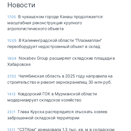
Логистика, грузы
Новости
Негабаритные и
В чувашском городе Канаш продолжается
17.05
опасные грузы
масштабная реконструкция крупного
Безопасность и
агрологистического объекта
страхование
В Калининградской области "Плазмаплан"
10.05
Таможня и ВЭД
переоборудует недостроенный объект в склад
Склады и
Novabev Group расширяет складские площади в
18.04
грузовые
Хабаровске
терминалы
Коммерческий
Челябинская область в 2025 году направила на
27.02
транспорт
строительство и ремонт зернохранилищ 30 млн руб.
Спецтехника
Ковдорский ГОК в Мурманской области
14.12
модернизирует складское хозяйство
Автосервис,
запчасти, шины
Глава Курска распорядился отыскать хозяев
23.11
Топливо, масла и
заброшенной складской территории
Дзен
автохимия
"СЗТКом" арендовала 1,3 тыс. кв. м в складском
13.11