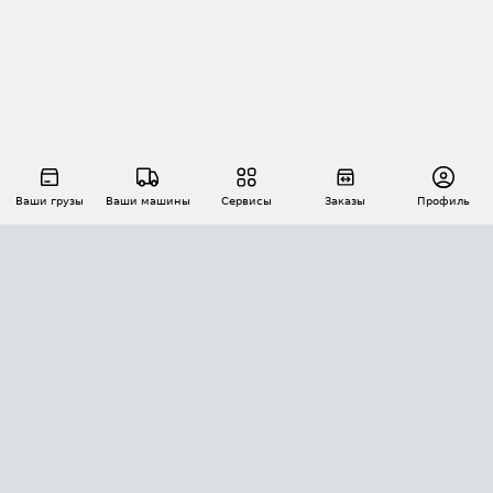
Ваши грузы
Ваши машины
Сервисы
Заказы
Профиль
АВТОМАТИЗАЦИЯ ПЕРЕВОЗОК
Площадки
Заказы
Торги
Тендеры
АТИ-Доки
GPS-мониторинг
АТИ Мессенджер
Цепочки грузов
API ATI.SU
ПОЛЕЗНОЕ