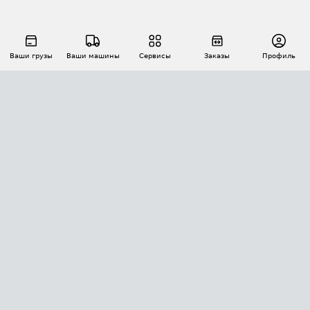
Ваши грузы
Ваши машины
Сервисы
Заказы
Профиль
АВТОМАТИЗАЦИЯ ПЕРЕВОЗОК
Площадки
Заказы
Торги
Тендеры
АТИ-Доки
GPS-мониторинг
АТИ Мессенджер
Цепочки грузов
API ATI.SU
ПОЛЕЗНОЕ
Расчет расстояний
БЕЗОПАСНОСТЬ
Академия ATI.SU
ATI.SU о безопасности
Звезды ATI.SU на вашем сайте
КОНТАКТЫ И ТАРИФЫ
Памятка по проверке контрагентов
Индекс ATI.SU FTL РФ
О системе ATI.SU