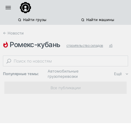
Найти грузы
Найти машины
← Новости
ромекс-кубань
строительство складов
x5
распределительные центры
Автомобильные
Популярные темы:
Ещё
грузоперевозки
Региональная
Все публикации
логистика
ЭДО, ИТ в
логистике
Дороги,
инфраструктура