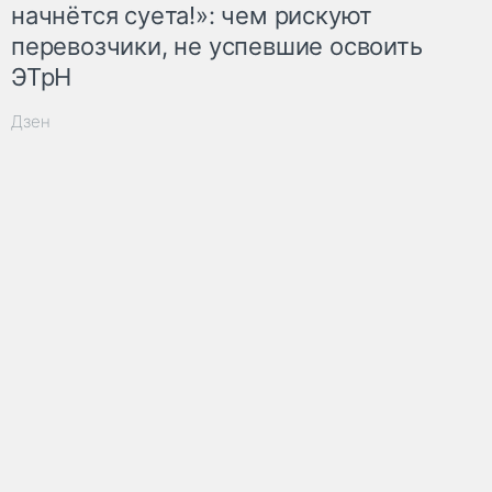
начнётся суета!»: чем рискуют
перевозчики, не успевшие освоить
ЭТрН
Дзен