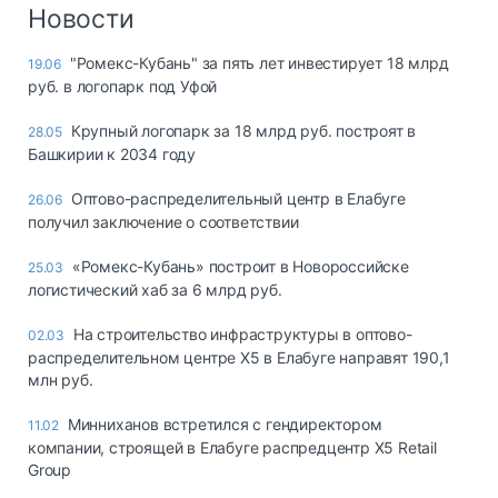
Логистика, грузы
Новости
Негабаритные и
"Ромекс-Кубань" за пять лет инвестирует 18 млрд
19.06
опасные грузы
руб. в логопарк под Уфой
Безопасность и
страхование
Крупный логопарк за 18 млрд руб. построят в
28.05
Башкирии к 2034 году
Таможня и ВЭД
Оптово-распределительный центр в Елабуге
26.06
Склады и
получил заключение о соответствии
грузовые
терминалы
«Ромекс-Кубань» построит в Новороссийске
25.03
Коммерческий
логистический хаб за 6 млрд руб.
транспорт
На строительство инфраструктуры в оптово-
02.03
Спецтехника
распределительном центре X5 в Елабуге направят 190,1
млн руб.
Автосервис,
запчасти, шины
Минниханов встретился с гендиректором
11.02
Топливо, масла и
компании, строящей в Елабуге распредцентр X5 Retail
Дзен
автохимия
Group