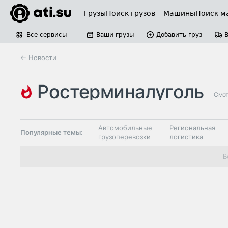
Грузы
Поиск грузов
Машины
Поиск м
Все сервисы
Ваши грузы
Добавить груз
← Новости
ростерминалуголь
Смот
Автомобильные
Региональная
Популярные темы:
грузоперевозки
логистика
Склады и
В
Таможня и ВЭД
грузовые
терминалы