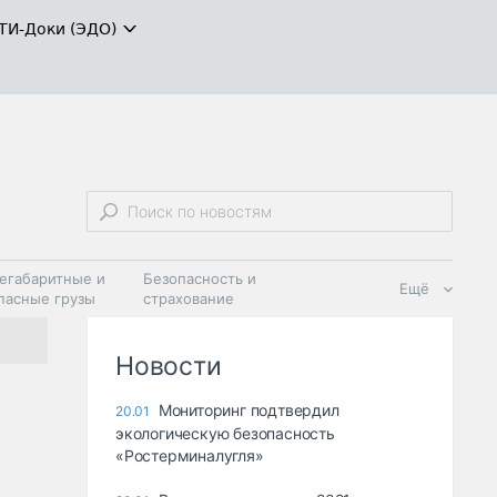
ТИ-Доки (ЭДО)
егабаритные и
Безопасность и
Ещё
пасные грузы
страхование
 масла и
Дзен
ия
Новости
Мониторинг подтвердил
20.01
экологическую безопасность
«Ростерминалугля»