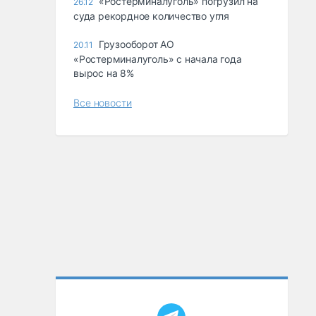
«Ростерминалуголь» погрузил на
26.12
суда рекордное количество угля
Грузооборот АО
20.11
«Ростерминалуголь» с начала года
вырос на 8%
Все новости