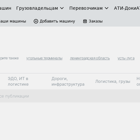
ашин
Грузовладельцам
Перевозчикам
АТИ-Доки
А
Ваши машины
Добавить машину
Заказы
рите также
угольные терминалы
ленинградская область
усть-луга
ЭДО, ИТ в
Дороги,
Н
Логистика, грузы
логистике
инфраструктура
о
Коммерческий
Автосервис,
Топливо,
се публикации
Спецтехника
транспорт
запчасти, шины
автохим