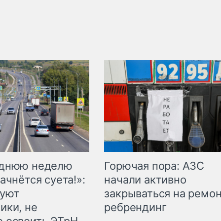
Горючая пора: АЗС
еднюю неделю
начали активно
ачнётся суета!»:
закрываться на ремон
куют
ребрендинг
ики, не