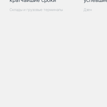
кратчайшие сроки
успевшие
Склады и грузовые терминалы
Дзен