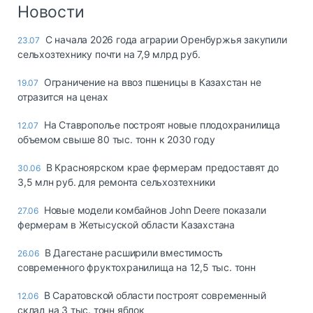
Логистика, грузы
Новости
Негабаритные и
С начала 2026 года аграрии Оренбуржья закупили
23.07
опасные грузы
сельхозтехнику почти на 7,9 млрд руб.
Безопасность и
страхование
Ограничение на ввоз пшеницы в Казахстан не
19.07
отразится на ценах
Таможня и ВЭД
На Ставрополье построят новые плодохранилища
12.07
Склады и
объемом свыше 80 тыс. тонн к 2030 году
грузовые
терминалы
В Красноярском крае фермерам предоставят до
30.06
Коммерческий
3,5 млн руб. для ремонта сельхозтехники
транспорт
Новые модели комбайнов John Deere показали
27.06
Спецтехника
фермерам в Жетысуской области Казахстана
Автосервис,
В Дагестане расширили вместимость
26.06
запчасти, шины
современного фруктохранилища на 12,5 тыс. тонн
Топливо, масла и
Дзен
автохимия
В Саратовской области построят современный
12.06
склад на 3 тыс. тонн яблок