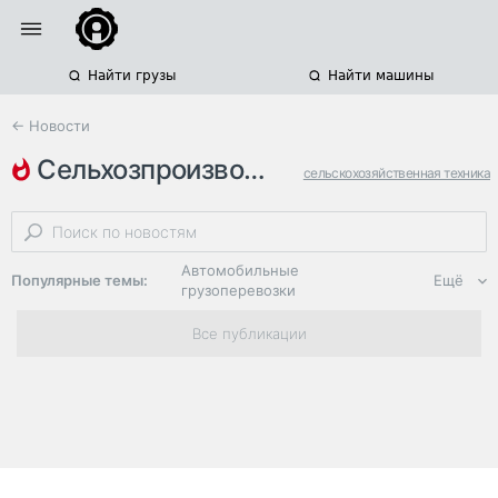
Найти грузы
Найти машины
← Новости
сельхозпроизводители
сельскохозяйственная техника
строительство складов
господдержка
Автомобильные
Популярные темы:
Ещё
грузоперевозки
Региональная
Все публикации
логистика
ЭДО, ИТ в
логистике
Дороги,
инфраструктура