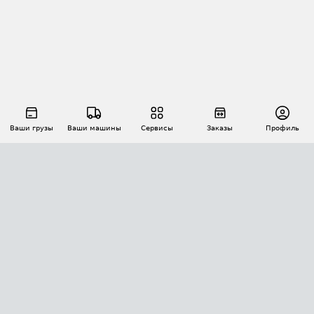
Ваши грузы
Ваши машины
Сервисы
Заказы
Профиль
АВТОМАТИЗАЦИЯ ПЕРЕВОЗОК
Площадки
Заказы
Торги
Тендеры
АТИ-Доки
GPS-мониторинг
АТИ Мессенджер
Цепочки грузов
API ATI.SU
ПОЛЕЗНОЕ