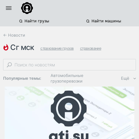
Найти грузы
Найти машины
← Новости
сг мск
страхование грузов
страхование
возмещение ущерба
Автомобильные
Популярные темы:
Ещё
грузоперевозки
Региональная
логистика
ЭДО, ИТ в
логистике
Дороги,
инфраструктура