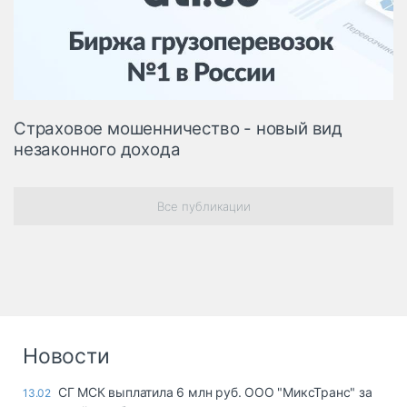
Логистика, грузы
Негабаритные и
опасные грузы
Безопасность и
страхование
Страховое мошенничество - новый вид
Таможня и ВЭД
незаконного дохода
Склады и
грузовые
терминалы
Все публикации
Коммерческий
транспорт
Спецтехника
Автосервис,
запчасти, шины
Новости
Топливо, масла и
Дзен
автохимия
СГ МСК выплатила 6 млн руб. ООО "МиксТранс" за
13.02