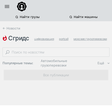
Найти грузы
Найти машины
← Новости
сгридс
цифровизация
portcall
морские грузоперевозки
Автомобильные
Популярные темы:
Ещё
грузоперевозки
Региональная
Все публикации
логистика
ЭДО, ИТ в
логистике
Дороги,
инфраструктура