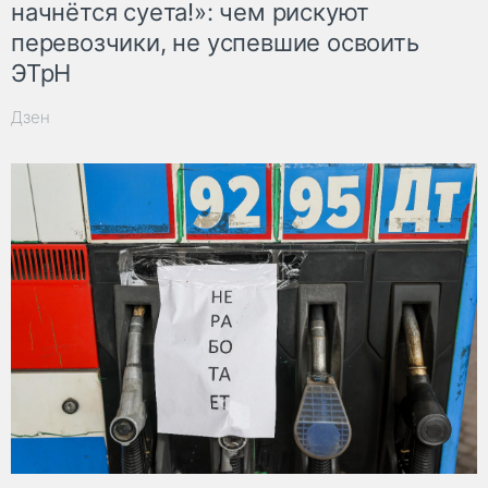
начнётся суета!»: чем рискуют
перевозчики, не успевшие освоить
ЭТрН
Дзен