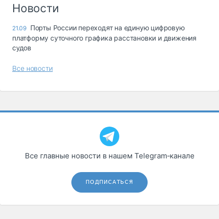
Логистика, грузы
Новости
Негабаритные и
Порты России переходят на единую цифровую
21.09
опасные грузы
платформу суточного графика расстановки и движения
Безопасность и
судов
страхование
Все новости
Таможня и ВЭД
Склады и
грузовые
терминалы
Коммерческий
транспорт
Спецтехника
Все главные новости в нашем Telegram‑канале
Автосервис,
запчасти, шины
ПОДПИСАТЬСЯ
Топливо, масла и
Дзен
автохимия