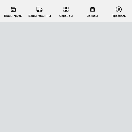
Ваши грузы
Ваши машины
Сервисы
Заказы
Профиль
АВТОМАТИЗАЦИЯ ПЕРЕВОЗОК
Площадки
Заказы
Торги
Тендеры
АТИ-Доки
GPS-мониторинг
АТИ Мессенджер
Цепочки грузов
API ATI.SU
ПОЛЕЗНОЕ
Расчет расстояний
БЕЗОПАСНОСТЬ
Академия ATI.SU
ATI.SU о безопасности
Звезды ATI.SU на вашем сайте
КОНТАКТЫ И ТАРИФЫ
Памятка по проверке контрагентов
Индекс ATI.SU FTL РФ
О системе ATI.SU
Светофор+
Средние ставки
ИНФОРМАЦИЯ
Контактная информация