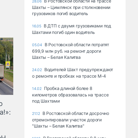
В Ростовской области на трассе
28.06
Шахты – Цимлянск при столкновении
грузовиков погиб водитель
В ДТП с двумя грузовиками под
16.05
Шахтами погиб один водитель
В Ростовской области потратят
05.04
699,9 млн руб. на ремонт дороги
Шахты – Белая Калитва
Водителей Шахт предупреждают
24.02
о ремонте и пробках на трассе М-4
Пробка длиной более 8
14.02
километров образовалась на трассе
под Шахтами
ю
а!»:
В Ростовской области досрочно
21.12
отремонтировали участок дороги
"Шахты – Белая Калитва"