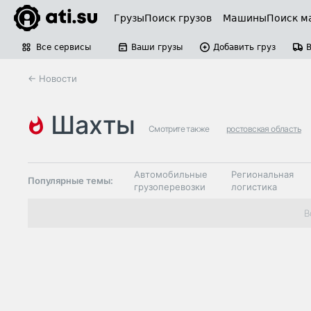
Грузы
Поиск грузов
Машины
Поиск м
Все сервисы
Ваши грузы
Добавить груз
← Новости
шахты
Смотрите также
ростовская область
Автомобильные
Региональная
Популярные темы:
грузоперевозки
логистика
Склады и
В
Таможня и ВЭД
грузовые
терминалы