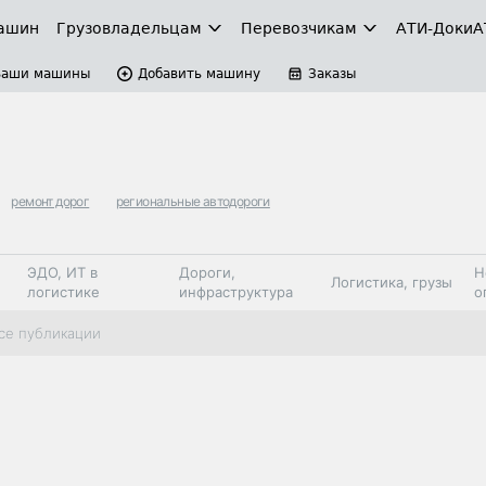
ашин
Грузовладельцам
Перевозчикам
АТИ-Доки
А
Ваши машины
Добавить машину
Заказы
ремонт дорог
региональные автодороги
ЭДО, ИТ в
Дороги,
Н
Логистика, грузы
логистике
инфраструктура
о
Коммерческий
Автосервис,
Топливо,
се публикации
Спецтехника
транспорт
запчасти, шины
автохим