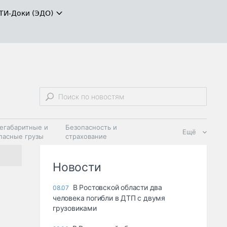
ТИ-Доки (ЭДО)
егабаритные и
Безопасность и
Ещё
пасные грузы
страхование
 масла и
Дзен
ия
Новости
В Ростовской области два
08.07
человека погибли в ДТП с двумя
грузовиками