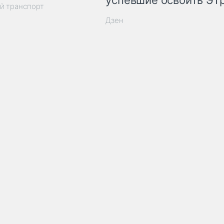
успевшие освоить ЭТ
й транспорт
Дзен