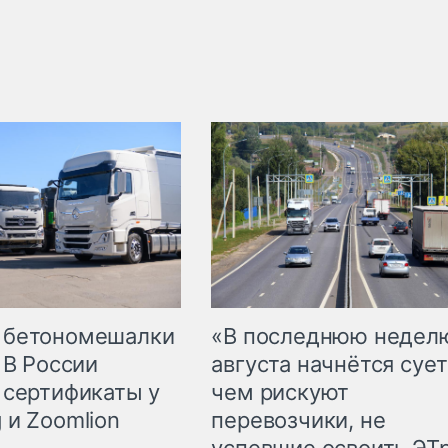
 бетономешалки
«В последнюю недел
 В России
августа начнётся сует
 сертификаты у
чем рискуют
 и Zoomlion
перевозчики, не