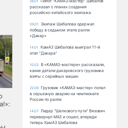
Пилот "КАМАЗ-мастер" Шибалов
26.01
рассказал о планах создания
российско-китайского экипажа
Экипаж Шибалова одержал
09.01
победу в седьмом этапе ралли
«Дакар»
КамАЗ Шибалова выиграл 11-й
14.01
этап "Дакара"
В «КАМАЗ-мастере» рассказали,
10.02
какие детали дакаровского грузовика
взяты с серийных машин
Грузовик «КАМАЗ-мастер» попал
22.09
в серьезную аварию на чемпионате
ю
России по ралли
а!»:
Лидер "Шелкового пути" Вязович
14.07
перевернул МАЗ и сошел, впереди
теперь КамАЗ Шибалова