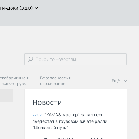
ТИ-Доки (ЭДО)
егабаритные и
Безопасность и
Ещё
пасные грузы
страхование
 масла и
Дзен
ия
Новости
"КАМАЗ-мастер" занял весь
22.07
пьедестал в грузовом зачете ралли
"Шелковый путь"