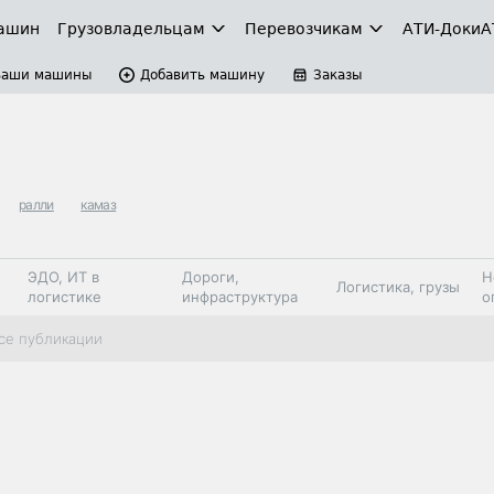
ашин
Грузовладельцам
Перевозчикам
АТИ-Доки
А
Ваши машины
Добавить машину
Заказы
ралли
камаз
ЭДО, ИТ в
Дороги,
Н
Логистика, грузы
логистике
инфраструктура
о
Коммерческий
Автосервис,
Топливо,
се публикации
Спецтехника
транспорт
запчасти, шины
автохим