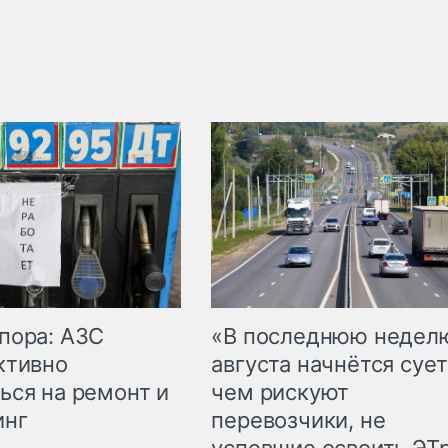
пора: АЗС
«В последнюю недел
ктивно
августа начнётся сует
ься на ремонт и
чем рискуют
инг
перевозчики, не