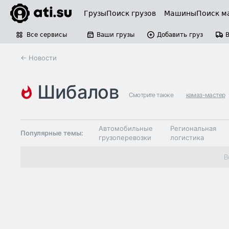
Грузы
Поиск грузов
Машины
Поиск м
Все сервисы
Ваши грузы
Добавить груз
← Новости
шибалов
Смотрите также
камаз-мастер
Автомобильные
Региональная
Популярные темы:
грузоперевозки
логистика
Склады и
В
Таможня и ВЭД
грузовые
терминалы