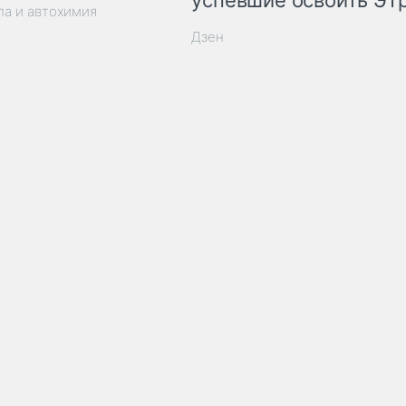
успевшие освоить ЭТ
ла и автохимия
Дзен