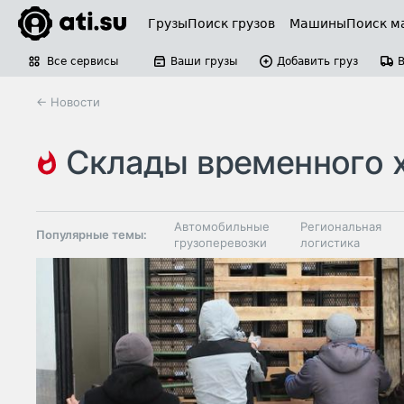
Грузы
Поиск грузов
Машины
Поиск м
Все сервисы
Ваши грузы
Добавить груз
← Новости
склады временного хран
фитосанитарный контроль
россельхознадзор
Автомобильные
Региональная
Популярные темы:
грузоперевозки
логистика
Склады и
Таможня и ВЭД
грузовые
терминалы