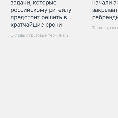
начали а
задачи, которые
закрыват
российскому ритейлу
ребренд
предстоит решить в
кратчайшие сроки
Топливо, мас
Склады и грузовые терминалы