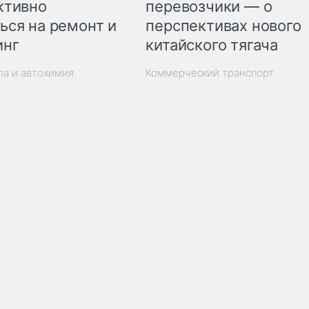
ктивно
перевозчики — о
ься на ремонт и
перспективах нового
инг
китайского тягача
ла и автохимия
Коммерческий транспорт