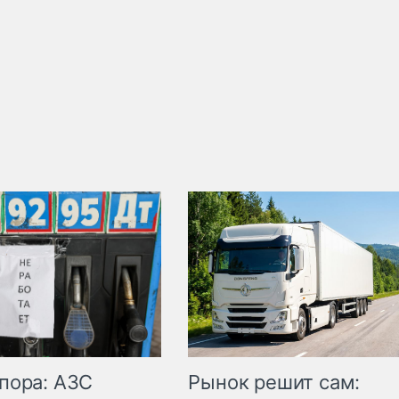
пора: АЗС
Рынок решит сам: