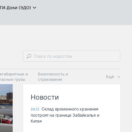
ТИ-Доки (ЭДО)
егабаритные и
Безопасность и
Ещё
пасные грузы
страхование
 масла и
Дзен
ия
Новости
Склад временного хранения
24.12
построят на границе Забайкалья и
Китая