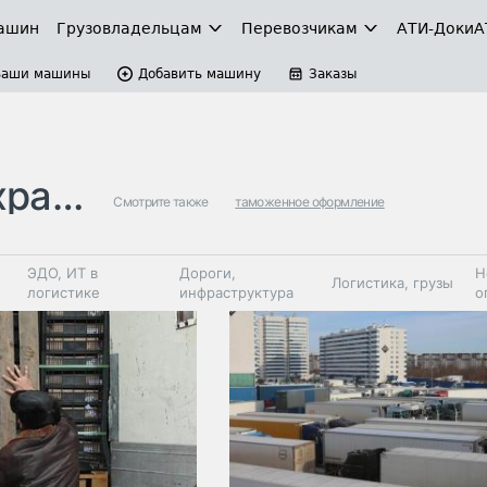
ашин
Грузовладельцам
Перевозчикам
АТИ-Доки
А
Ваши машины
Добавить машину
Заказы
ения
Смотрите также
таможенное оформление
ЭДО, ИТ в
Дороги,
Н
Логистика, грузы
логистике
инфраструктура
о
Коммерческий
Автосервис,
Топливо,
Спецтехника
транспорт
запчасти, шины
автохим