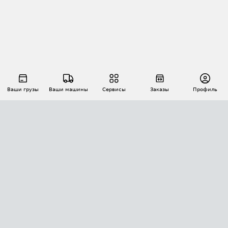
Ваши грузы
Ваши машины
Сервисы
Заказы
Профиль
АВТОМАТИЗАЦИЯ ПЕРЕВОЗОК
Площадки
Заказы
Торги
Тендеры
АТИ-Доки
GPS-мониторинг
АТИ Мессенджер
Цепочки грузов
API ATI.SU
ПОЛЕЗНОЕ
Расчет расстояний