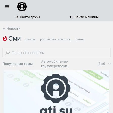
Найти грузы
Найти машины
← Новости
сми
платон
российская логистика
планы
Автомобильные
Популярные темы:
Ещё
грузоперевозки
Региональная
логистика
ЭДО, ИТ в
логистике
Дороги,
инфраструктура