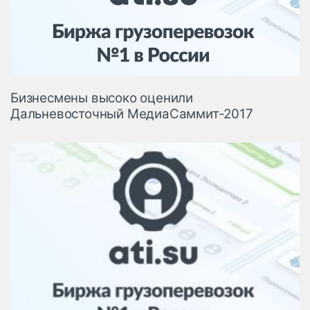
Логистика, грузы
Негабаритные и
опасные грузы
Безопасность и
страхование
Бизнесмены высоко оценили
Таможня и ВЭД
Дальневосточный МедиаСаммит-2017
Склады и
грузовые
терминалы
Коммерческий
транспорт
Спецтехника
Автосервис,
запчасти, шины
Топливо, масла и
Дзен
автохимия