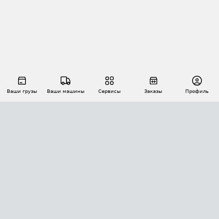
Ваши грузы
Ваши машины
Сервисы
Заказы
Профиль
АВТОМАТИЗАЦИЯ ПЕРЕВОЗОК
Площадки
Заказы
Торги
Тендеры
АТИ-Доки
GPS-мониторинг
АТИ Мессенджер
Цепочки грузов
API ATI.SU
ПОЛЕЗНОЕ