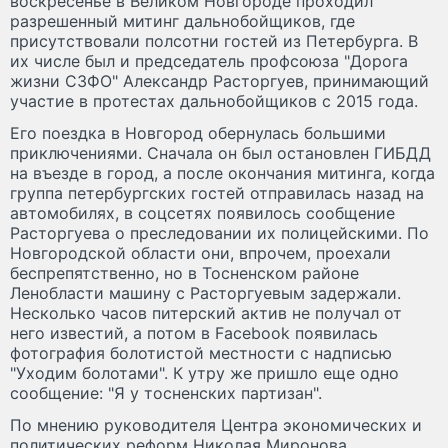
воскресенье в Великом Новгороде проходил
разрешенный митинг дальнобойщиков, где
присутствовали полсотни гостей из Петербурга. В
их числе был и председатель профсоюза "Дорога
жизни СЗФО" Александр Расторгуев, принимающий
участие в протестах дальнобойщиков с 2015 года.
Его поездка в Новгород обернулась большими
приключениями. Сначала он был остановлен ГИБДД
на въезде в город, а после окончания митинга, когда
группа петербургских гостей отправилась назад на
автомобилях, в соцсетях появилось сообщение
Расторгуева о преследовании их полицейскими. По
Новгородской области они, впрочем, проехали
беспрепятственно, но в Тосненском районе
Ленобласти машину с Расторгуевым задержали.
Несколько часов питерский актив не получал от
него известий, а потом в Facebook появилась
фотография болотистой местности с надписью
"Уходим болотами". К утру же пришло еще одно
сообщение: "Я у тосненских партизан".
По мнению руководителя Центра экономических и
политических реформ Николая Миронова,