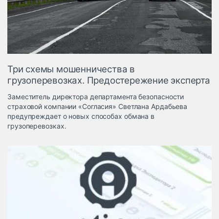
Логистика, грузы
Негабаритные и
опасные грузы
Безопасность и
страхование
Три схемы мошенничества в
Таможня и ВЭД
грузоперевозках. Предостережение эксперта
Склады и
Заместитель директора департамента безопасности
грузовые
страховой компании «Согласия» Светлана Ардабьева
терминалы
предупреждает о новых способах обмана в
Коммерческий
грузоперевозках.
транспорт
Спецтехника
Автосервис,
запчасти, шины
Топливо, масла и
Дзен
автохимия