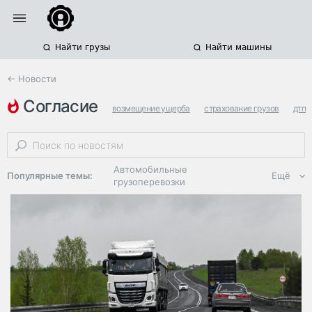
Найти грузы
Найти машины
← Новости
согласие
возмещение ущерба
страхование грузов
дтп
Автомобильные
Популярные темы:
Ещё
грузоперевозки
Региональная
логистика
ЭДО, ИТ в
логистике
Дороги,
инфраструктура