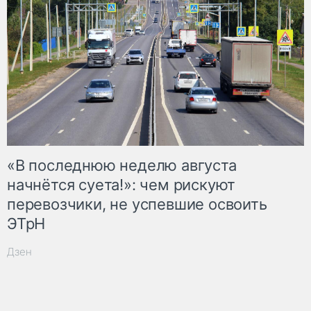
«В последнюю неделю августа
начнётся суета!»: чем рискуют
перевозчики, не успевшие освоить
ЭТрН
Дзен