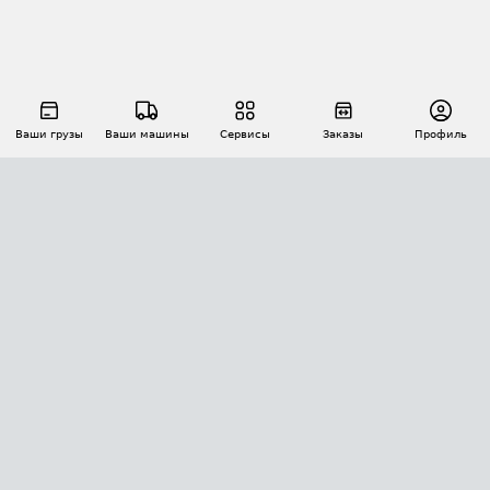
Ваши грузы
Ваши машины
Сервисы
Заказы
Профиль
АВТОМАТИЗАЦИЯ ПЕРЕВОЗОК
Площадки
Заказы
Торги
Тендеры
АТИ-Доки
GPS-мониторинг
АТИ Мессенджер
Цепочки грузов
API ATI.SU
ПОЛЕЗНОЕ
Расчет расстояний
БЕЗОПАСНОСТЬ
Академия ATI.SU
ATI.SU о безопасности
Звезды ATI.SU на вашем сайте