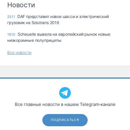
Логистика, грузы
Новости
Негабаритные и
DAF представил новое шасси и электрический
25.11
опасные грузы
грузовик на Solutrans 2019
Безопасность и
страхование
Scheuerle вывела на европейский рынок новые
18.10
низкорамные полуприцепы
Таможня и ВЭД
Все новости
Склады и
грузовые
терминалы
Коммерческий
транспорт
Спецтехника
Автосервис,
Все главные новости в нашем Telegram‑канале
запчасти, шины
Топливо, масла и
Дзен
автохимия
ПОДПИСАТЬСЯ