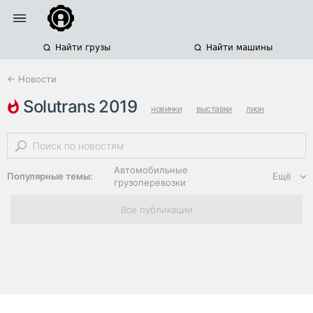
Найти грузы
Найти машины
← Новости
solutrans 2019
новинки
выставки
лион
Автомобильные
Популярные темы:
Ещё
грузоперевозки
Региональная
Все публикации
логистика
ЭДО, ИТ в
логистике
Дороги,
инфраструктура