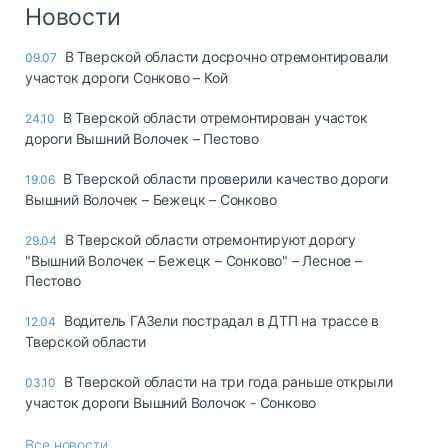
Логистика, грузы
Новости
Негабаритные и
В Тверской области досрочно отремонтировали
09.07
опасные грузы
участок дороги Сонково – Кой
Безопасность и
страхование
В Тверской области отремонтирован участок
24.10
дороги Вышний Волочек – Пестово
Таможня и ВЭД
В Тверской области проверили качество дороги
19.06
Склады и
Вышний Волочек – Бежецк – Сонково
грузовые
терминалы
В Тверской области отремонтируют дорогу
29.04
Коммерческий
"Вышний Волочек – Бежецк – Сонково" – Лесное –
транспорт
Пестово
Спецтехника
Водитель ГАЗели пострадал в ДТП на трассе в
12.04
Тверской области
Автосервис,
запчасти, шины
В Тверской области на три года раньше открыли
03.10
Топливо, масла и
участок дороги Вышний Волочок - Сонково
Дзен
автохимия
Все новости