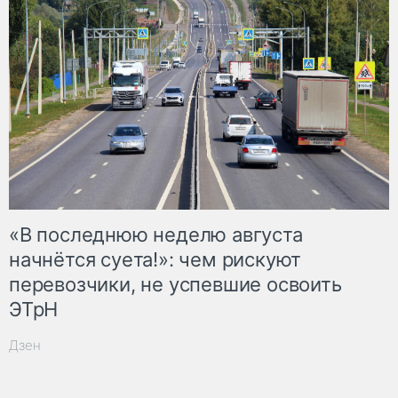
«В последнюю неделю августа
начнётся суета!»: чем рискуют
перевозчики, не успевшие освоить
ЭТрН
Дзен