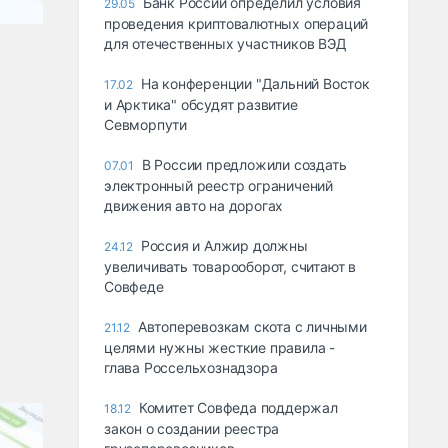
Банк России определил условия
29.05
проведения криптовалютных операций
для отечественных участников ВЭД
На конференции "Дальний Восток
17.02
и Арктика" обсудят развитие
Севморпути
В России предложили создать
07.01
электронный реестр ограничений
движения авто на дорогах
Россия и Алжир должны
24.12
увеличивать товарооборот, считают в
Совфеде
Автоперевозкам скота с личными
21.12
целями нужны жесткие правила -
глава Россельхознадзора
Комитет Совфеда поддержал
18.12
закон о создании реестра