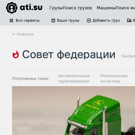
Грузы
Поиск грузов
Машины
Поиск м
Все сервисы
Ваши грузы
Добавить груз
← Новости
совет федерации
Смотрит
Автомобильные
Региональная
Популярные темы:
грузоперевозки
логистика
Склады и
Таможня и ВЭД
грузовые
терминалы