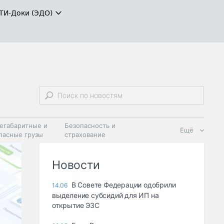
ТИ-Доки (ЭДО)
егабаритные и
Безопасность и
Ещё
пасные грузы
страхование
 масла и
Дзен
ия
Новости
В Совете Федерации одобрили
14.06
выделение субсидий для ИП на
открытие ЭЗС