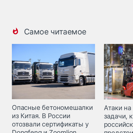
Самое читаемое
Опасные бетономешалки
Атаки на
из Китая. В России
задачи, 
отозвали сертификаты у
российск
Dongfeng и Zoomlion
предстои