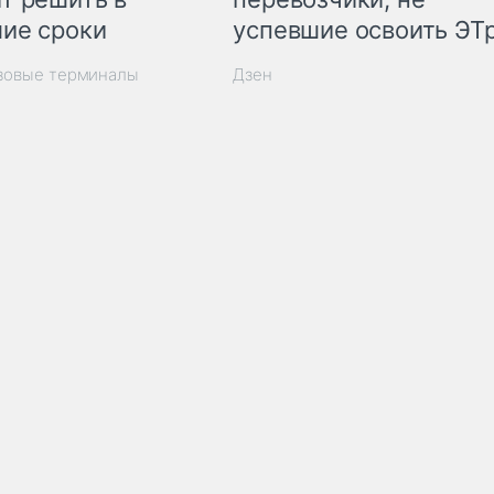
ие сроки
успевшие освоить ЭТ
узовые терминалы
Дзен