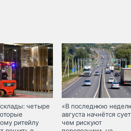
 склады: четыре
«В последнюю недел
которые
августа начнётся сует
ому ритейлу
чем рискуют
т решить в
перевозчики, не