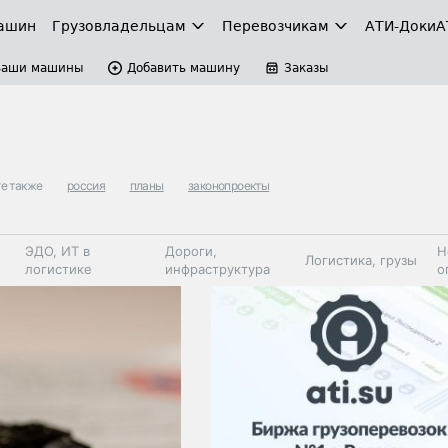
ашин
Грузовладельцам
Перевозчикам
АТИ-Доки
А
Ваши машины
Добавить машину
Заказы
е также
россия
планы
законопроекты
ЭДО, ИТ в
Дороги,
Н
Логистика, грузы
логистике
инфраструктура
о
Коммерческий
Автосервис,
Топливо,
Спецтехника
транспорт
запчасти, шины
автохим