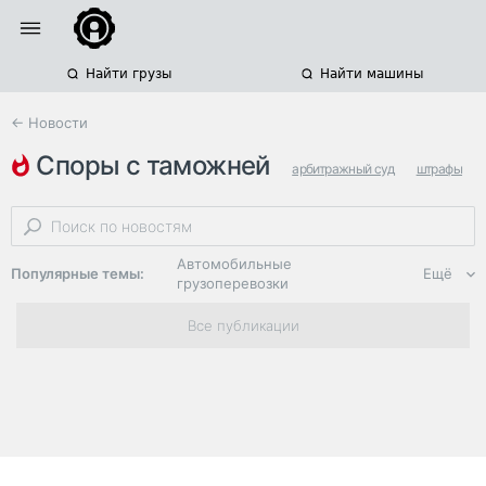
Найти грузы
Найти машины
← Новости
споры с таможней
арбитражный суд
штрафы
фтс
Автомобильные
Популярные темы:
Ещё
грузоперевозки
Региональная
Все публикации
логистика
ЭДО, ИТ в
логистике
Дороги,
инфраструктура