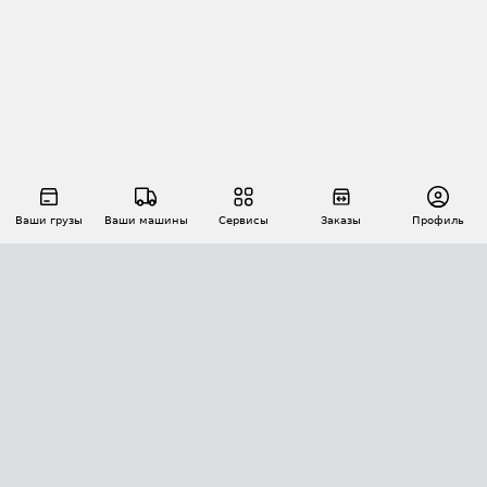
Ваши грузы
Ваши машины
Сервисы
Заказы
Профиль
АВТОМАТИЗАЦИЯ ПЕРЕВОЗОК
Площадки
Заказы
Торги
Тендеры
АТИ-Доки
GPS-мониторинг
АТИ Мессенджер
Цепочки грузов
API ATI.SU
ПОЛЕЗНОЕ