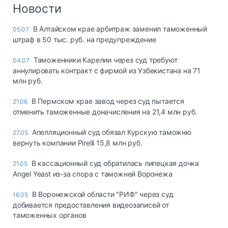
Логистика, грузы
Новости
Негабаритные и
В Алтайском крае арбитраж заменил таможенный
05.07
опасные грузы
штраф в 50 тыс. руб. на предупреждение
Безопасность и
страхование
Таможенники Карелии через суд требуют
04.07
аннулировать контракт с фирмой из Узбекистана на 71
Таможня и ВЭД
млн руб.
Склады и
В Пермском крае завод через суд пытается
21.06
грузовые
отменить таможенные доначисления на 21,4 млн руб.
терминалы
Коммерческий
Апелляционный суд обязал Курскую таможню
27.05
транспорт
вернуть компании Pirelli 15,8 млн руб.
Спецтехника
В кассационный суд обратилась липецкая дочка
21.05
Angel Yeast из-за спора с таможней Воронежа
Автосервис,
запчасти, шины
В Воронежской области "РИФ" через суд
16.05
Топливо, масла и
добивается предоставления видеозаписей от
Дзен
автохимия
таможенных органов