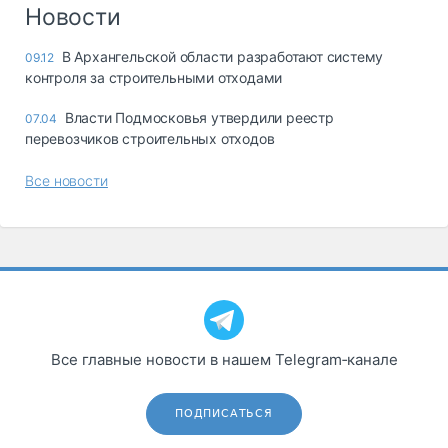
Логистика, грузы
Новости
Негабаритные и
В Архангельской области разработают систему
09.12
опасные грузы
контроля за строительными отходами
Безопасность и
страхование
Власти Подмосковья утвердили реестр
07.04
перевозчиков строительных отходов
Таможня и ВЭД
Все новости
Склады и
грузовые
терминалы
Коммерческий
транспорт
Спецтехника
Автосервис,
Все главные новости в нашем Telegram‑канале
запчасти, шины
Топливо, масла и
Дзен
автохимия
ПОДПИСАТЬСЯ