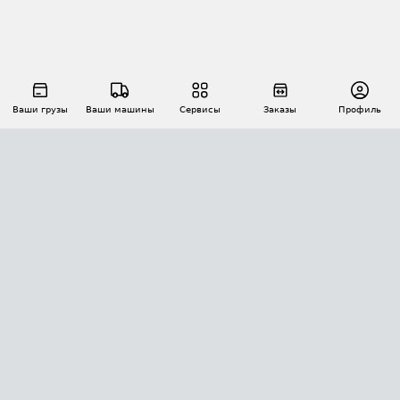
Ваши грузы
Ваши машины
Сервисы
Заказы
Профиль
АВТОМАТИЗАЦИЯ ПЕРЕВОЗОК
Площадки
Заказы
Торги
Тендеры
АТИ-Доки
GPS-мониторинг
АТИ Мессенджер
Цепочки грузов
API ATI.SU
ПОЛЕЗНОЕ
Расчет расстояний
БЕЗОПАСНОСТЬ
Академия ATI.SU
ATI.SU о безопасности
Звезды ATI.SU на вашем сайте