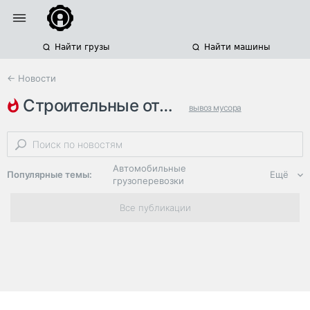
Найти грузы
Найти машины
← Новости
строительные отходы
вывоз мусора
московская область
незаконные свалки
Автомобильные
Популярные темы:
Ещё
грузоперевозки
Региональная
Все публикации
логистика
ЭДО, ИТ в
логистике
Дороги,
инфраструктура