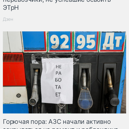
ЭТрН
Дзен
Горючая пора: АЗС начали активно