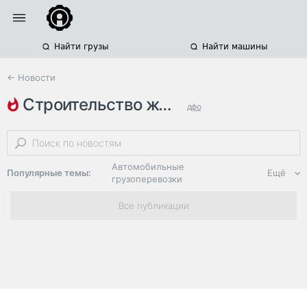
Найти грузы
Найти машины
← Новости
строительство железнодорожных…
дфо
железнодорожные грузоперевозки
железнодорожные мосты
Автомобильные
Популярные темы:
Ещё
грузоперевозки
Региональная
Все публикации
логистика
ЭДО, ИТ в
логистике
Дороги,
инфраструктура