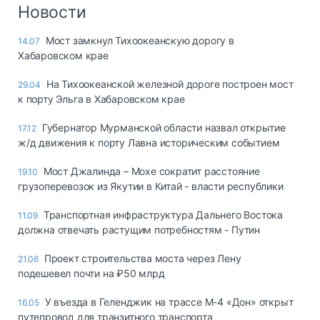
Логистика, грузы
Новости
Негабаритные и
Мост замкнул Тихоокеанскую дорогу в
14.07
опасные грузы
Хабаровском крае
Безопасность и
страхование
На Тихоокеанской железной дороге построен мост
29.04
к порту Эльга в Хабаровском крае
Таможня и ВЭД
Губернатор Мурманской области назвал открытие
17.12
Склады и
ж/д движения к порту Лавна историческим событием
грузовые
терминалы
Мост Джалинда – Мохе сократит расстояние
19.10
Коммерческий
грузоперевозок из Якутии в Китай - власти республики
транспорт
Транспортная инфраструктура Дальнего Востока
11.09
Спецтехника
должна отвечать растущим потребностям - Путин
Автосервис,
Проект строительства моста через Лену
21.06
запчасти, шины
подешевел почти на ₽50 млрд
Топливо, масла и
Дзен
автохимия
У въезда в Геленджик на трассе М-4 «Дон» открыт
16.05
путепровод для транзитного транспорта