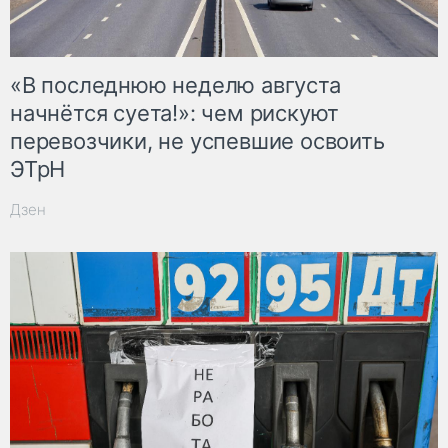
«В последнюю неделю августа
начнётся суета!»: чем рискуют
перевозчики, не успевшие освоить
ЭТрН
Дзен