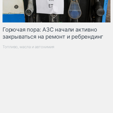
Горючая пора: АЗС начали активно
закрываться на ремонт и ребрендинг
Топливо, масла и автохимия