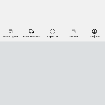
Ваши грузы
Ваши машины
Сервисы
Заказы
Профиль
АВТОМАТИЗАЦИЯ ПЕРЕВОЗОК
Площадки
Заказы
Торги
Тендеры
АТИ-Доки
GPS-мониторинг
АТИ Мессенджер
Цепочки грузов
API ATI.SU
ПОЛЕЗНОЕ
Расчет расстояний
БЕЗОПАСНОСТЬ