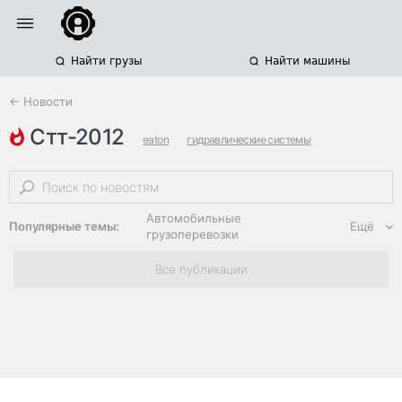
Найти грузы
Найти машины
← Новости
стт-2012
eaton
гидравлические системы
передвижные сто
Автомобильные
Популярные темы:
Ещё
грузоперевозки
Региональная
Все публикации
логистика
ЭДО, ИТ в
логистике
Дороги,
инфраструктура