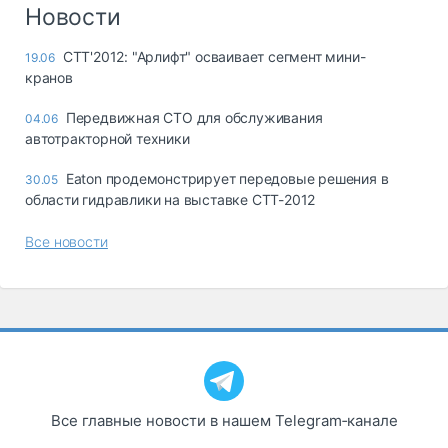
Логистика, грузы
Новости
Негабаритные и
СТТ'2012: "Арлифт" осваивает сегмент мини-
19.06
опасные грузы
кранов
Безопасность и
страхование
Передвижная СТО для обслуживания
04.06
автотракторной техники
Таможня и ВЭД
Eaton продемонстрирует передовые решения в
30.05
Склады и
области гидравлики на выставкe СТТ-2012
грузовые
терминалы
Все новости
Коммерческий
транспорт
Спецтехника
Автосервис,
запчасти, шины
Топливо, масла и
Дзен
автохимия
Все главные новости в нашем Telegram‑канале