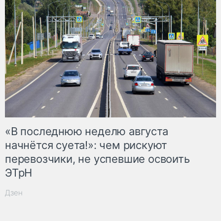
«В последнюю неделю августа
начнётся суета!»: чем рискуют
перевозчики, не успевшие освоить
ЭТрН
Дзен