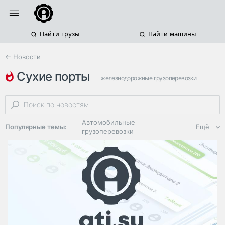
Найти грузы
Найти машины
← Новости
сухие порты
железнодорожные грузоперевозки
контейнерные грузоперевозки
китай
Автомобильные
Популярные темы:
Ещё
грузоперевозки
Региональная
логистика
ЭДО, ИТ в
логистике
Дороги,
инфраструктура