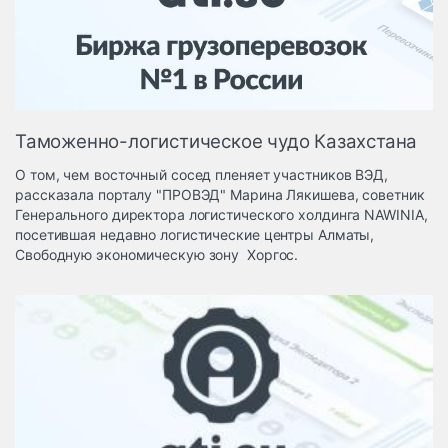
Логистика, грузы
Негабаритные и
опасные грузы
Безопасность и
страхование
Таможенно-логистическое чудо Казахстана
Таможня и ВЭД
О том, чем восточный сосед пленяет участников ВЭД,
Склады и
рассказала порталу "ПРОВЭД" Марина Лякишева, советник
грузовые
Генерального директора логистического холдинга NAWINIA,
терминалы
посетившая недавно логистические центры Алматы,
Коммерческий
Свободную экономическую зону Хоргос.
транспорт
Спецтехника
Автосервис,
запчасти, шины
Топливо, масла и
Дзен
автохимия