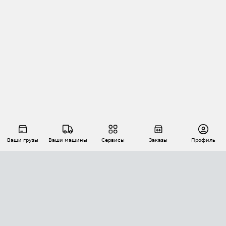
Ваши грузы
Ваши машины
Сервисы
Заказы
Профиль
АВТОМАТИЗАЦИЯ ПЕРЕВОЗОК
Площадки
Заказы
Торги
Тендеры
АТИ-Доки
GPS-мониторинг
АТИ Мессенджер
Цепочки грузов