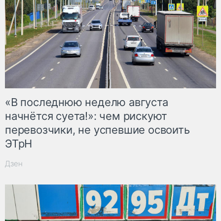
«В последнюю неделю августа
начнётся суета!»: чем рискуют
перевозчики, не успевшие освоить
ЭТрН
Дзен