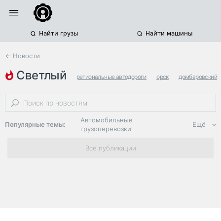
Найти грузы
Найти машины
← Новости
светлый
региональные автодороги
орск
домбаровский
Автомобильные
Популярные темы:
Ещё
грузоперевозки
Региональная
Все публикации
логистика
ЭДО, ИТ в
логистике
Дороги,
инфраструктура