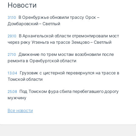
Логистика, грузы
Новости
Негабаритные и
В Оренбуржье обновили трассу Орск –
31.10
опасные грузы
Домбаровский – Светлый
Безопасность и
страхование
В Архангельской области отремонтировали мост
29.10
через реку Угзеньга на трассе Земцово – Светлый
Таможня и ВЭД
Движение по трем мостам возобновили после
27.10
Склады и
ремонта в Оренбургской области
грузовые
терминалы
Грузовик с цистерной перевернулся на трассе в
13.04
Коммерческий
Томской области
транспорт
Под Томском фура сбила перебегавшего дорогу
25.08
Спецтехника
мужчину
Автосервис,
Все новости
запчасти, шины
Топливо, масла и
Дзен
автохимия