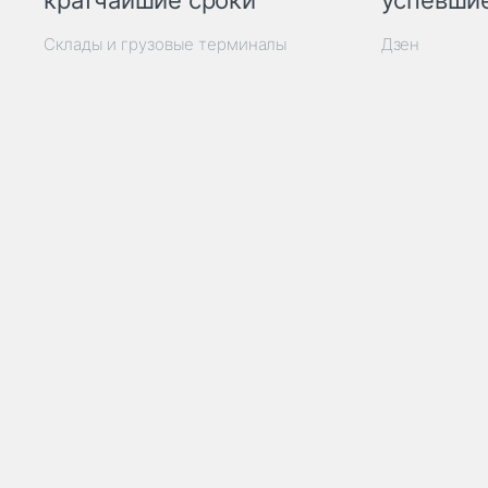
кратчайшие сроки
успевшие
Склады и грузовые терминалы
Дзен