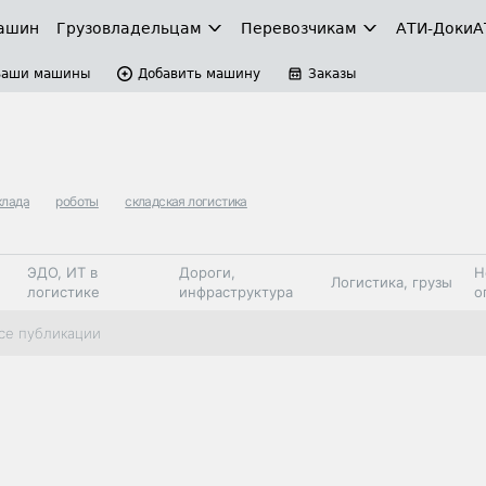
ашин
Грузовладельцам
Перевозчикам
АТИ-Доки
А
Ваши машины
Добавить машину
Заказы
клада
роботы
складская логистика
ЭДО, ИТ в
Дороги,
Н
Логистика, грузы
логистике
инфраструктура
о
Коммерческий
Автосервис,
Топливо,
се публикации
Спецтехника
транспорт
запчасти, шины
автохим