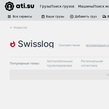
Грузы
Поиск грузов
Машины
Поиск м
Все сервисы
Ваши грузы
Добавить груз
← Новости
swisslog
Смотрите также
автоматизация с
Автомобильные
Региональная
Популярные темы:
грузоперевозки
логистика
Склады и
В
Таможня и ВЭД
грузовые
терминалы