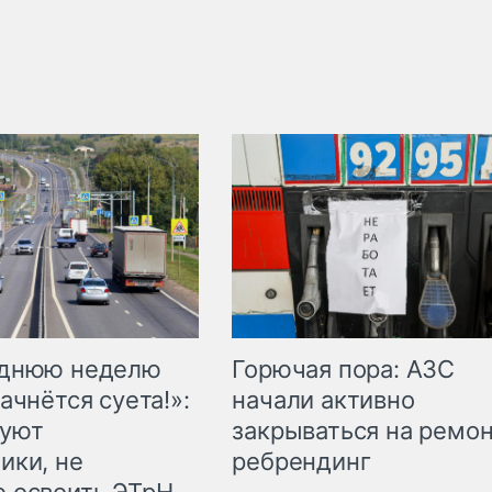
Горючая пора: АЗС
еднюю неделю
начали активно
ачнётся суета!»:
закрываться на ремон
куют
ребрендинг
ики, не