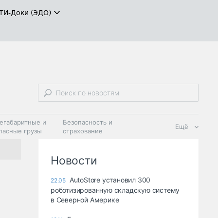
ТИ-Доки (ЭДО)
егабаритные и
Безопасность и
Ещё
пасные грузы
страхование
 масла и
Дзен
ия
Новости
AutoStore установил 300
22.05
роботизированную складскую систему
в Северной Америке