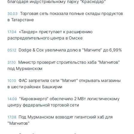
благодаря индустриальному парку "Краснодар"
Торговая сеть показала полные склады продуктов
30.03
в Татарстане
«Тандер» приступает к расширению
17.04
распределительного центра в Омске
Dodge & Cox увеличила долю в "Магните" до 6,99%
05.12
Министр проверит строительство хаба "Магнитов"
31.10
под Мурманском
ФАС запретила сети "Магнит" открывать магазины
10.10
в шести районах Башкирии
"Кировэнерго" обеспечило 2 МВт логистическому
14.09
центру федеральной торговой сети
Под Мурманском возводят гигантский хаб для
17.08
"Магнитов"