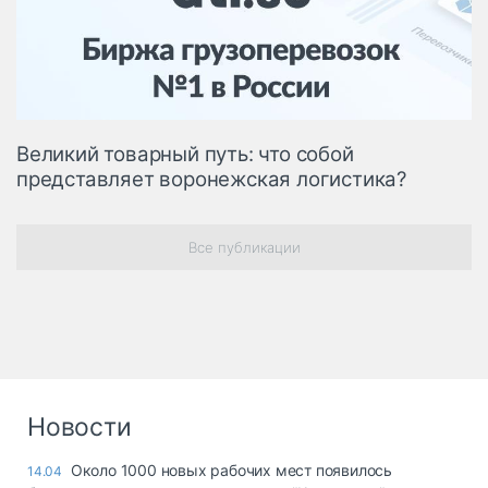
Логистика, грузы
Негабаритные и
опасные грузы
Безопасность и
страхование
Великий товарный путь: что собой
Таможня и ВЭД
представляет воронежская логистика?
Склады и
грузовые
терминалы
Все публикации
Коммерческий
транспорт
Спецтехника
Автосервис,
запчасти, шины
Новости
Топливо, масла и
Дзен
автохимия
Около 1000 новых рабочих мест появилось
14.04