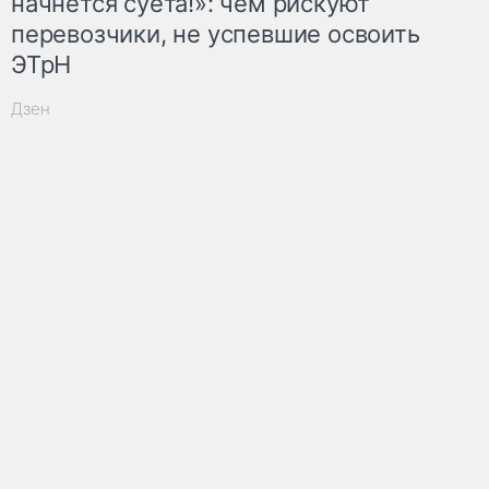
начнётся суета!»: чем рискуют
перевозчики, не успевшие освоить
ЭТрН
Дзен