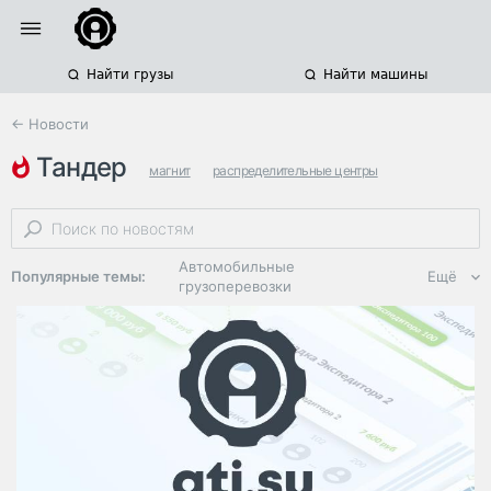
Найти грузы
Найти машины
← Новости
тандер
магнит
распределительные центры
строительство складов
Автомобильные
Популярные темы:
Ещё
грузоперевозки
Региональная
логистика
ЭДО, ИТ в
логистике
Дороги,
инфраструктура