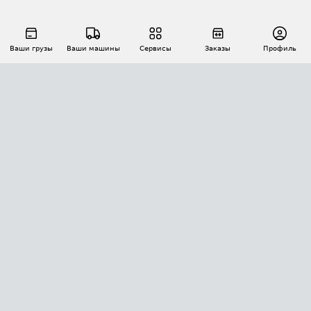
Ваши грузы
Ваши машины
Сервисы
Заказы
Профиль
АВТОМАТИЗАЦИЯ ПЕРЕВОЗОК
Площадки
Заказы
Торги
Тендеры
АТИ-Доки
GPS-мониторинг
АТИ Мессенджер
Цепочки грузов
API ATI.SU
ПОЛЕЗНОЕ
Расчет расстояний
БЕЗОПАСНОСТЬ
Академия ATI.SU
ATI.SU о безопасности
Звезды ATI.SU на вашем сайте
КОНТАКТЫ И ТАРИФЫ
Памятка по проверке контрагентов
Индекс ATI.SU FTL РФ
О системе ATI.SU
Светофор+