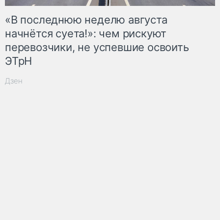
«В последнюю неделю августа
начнётся суета!»: чем рискуют
перевозчики, не успевшие освоить
ЭТрН
Дзен