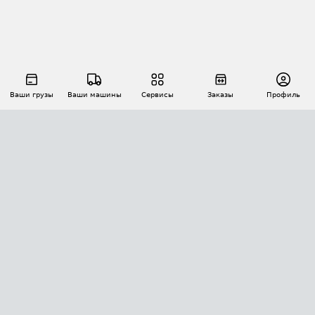
Ваши грузы
Ваши машины
Сервисы
Заказы
Профиль
АВТОМАТИЗАЦИЯ ПЕРЕВОЗОК
Площадки
Заказы
Торги
Тендеры
АТИ-Доки
GPS-мониторинг
АТИ Мессенджер
Цепочки грузов
API ATI.SU
ПОЛЕЗНОЕ
Расчет расстояний
БЕЗОПАСНОСТЬ
Академия ATI.SU