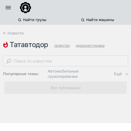
Найти грузы
Найти машины
← Новости
татавтодор
татарстан
дорожная техника
региональные автодороги
Автомобильные
Популярные темы:
Ещё
грузоперевозки
Региональная
Все публикации
логистика
ЭДО, ИТ в
логистике
Дороги,
инфраструктура