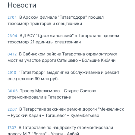
Логистика, грузы
Новости
Негабаритные и
В Арском филиале "Татавтодора" прошел
27.04
опасные грузы
техосмотр тракторов и спецтехники
Безопасность и
страхование
В ДРСУ "Дрожжановский" в Татарстане провели
26.04
техосмотр 21 единицы спецтехники
Таможня и ВЭД
В Сабинском районе Татарстана отремонтируют
04.12
Склады и
мост на участке дороги Сатышево – Большие Кибячи
грузовые
терминалы
"Татавтодор" выделит на обслуживание и ремонт
29.10
Коммерческий
спецтехники 90 млн руб.
транспорт
Трассу Муслюмово – Старое Саитово
30.06
Спецтехника
отремонтировали в Татарстане
Автосервис,
В Татарстане закончен ремонт дороги "Мензелинск
22.07
запчасти, шины
– Русский Каран – Тогашево" – Кузембетьево
Топливо, масла и
Дзен
автохимия
В Татарстане по нацпроекту отремонтировали
17.07
дорогу М-7 "Волга" – Усали – Албай