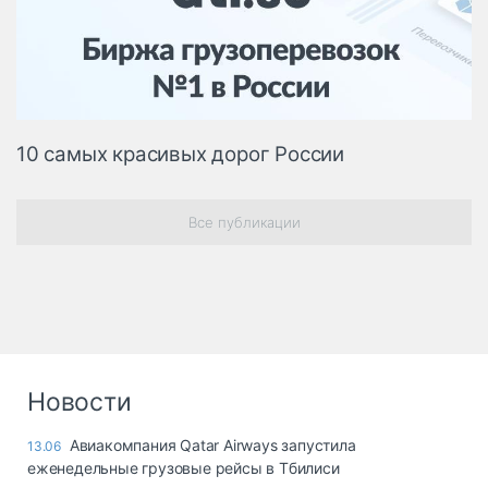
Логистика, грузы
Негабаритные и
опасные грузы
Безопасность и
страхование
10 самых красивых дорог России
Таможня и ВЭД
Склады и
Все публикации
грузовые
терминалы
Коммерческий
транспорт
Спецтехника
Автосервис,
Новости
запчасти, шины
Топливо, масла и
Дзен
Авиакомпания Qatar Airways запустила
13.06
автохимия
еженедельные грузовые рейсы в Тбилиси