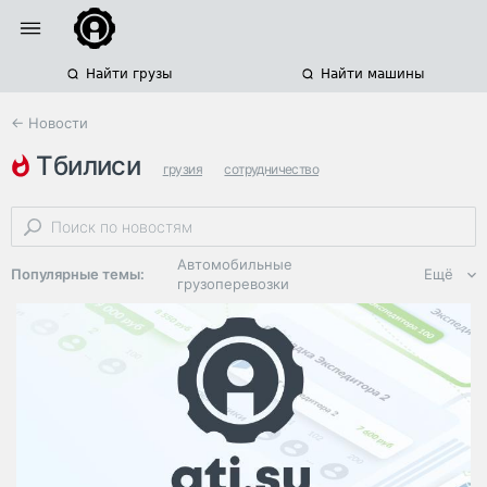
Найти грузы
Найти машины
← Новости
тбилиси
грузия
сотрудничество
международные грузоперевозки
Автомобильные
Популярные темы:
Ещё
грузоперевозки
Региональная
логистика
ЭДО, ИТ в
логистике
Дороги,
инфраструктура