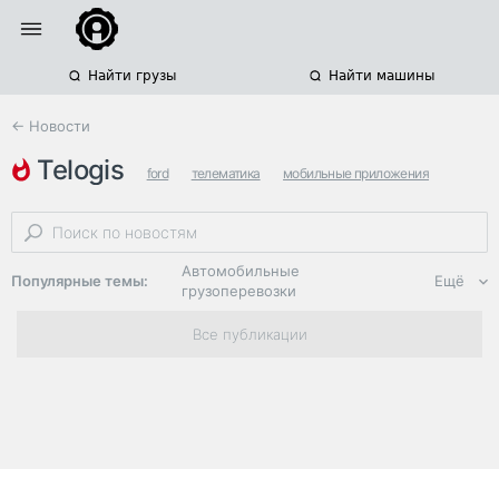
Найти грузы
Найти машины
← Новости
telogis
ford
телематика
мобильные приложения
Автомобильные
Популярные темы:
Ещё
грузоперевозки
Региональная
Все публикации
логистика
ЭДО, ИТ в
логистике
Дороги,
инфраструктура