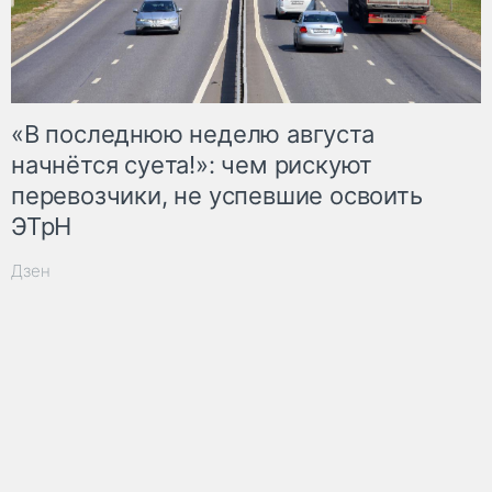
«В последнюю неделю августа
начнётся суета!»: чем рискуют
перевозчики, не успевшие освоить
ЭТрН
Дзен