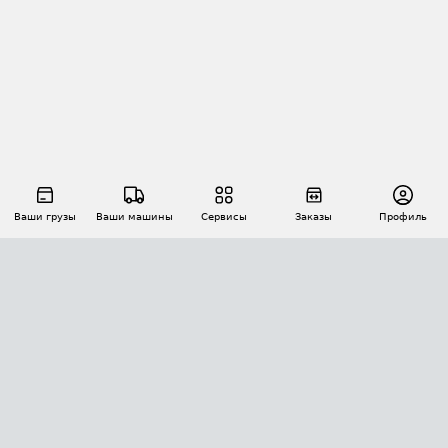
Ваши грузы
Ваши машины
Сервисы
Заказы
Профиль
АВТОМАТИЗАЦИЯ ПЕРЕВОЗОК
Площадки
Заказы
Торги
Тендеры
АТИ-Доки
GPS-мониторинг
АТИ Мессенджер
Цепочки грузов
API ATI.SU