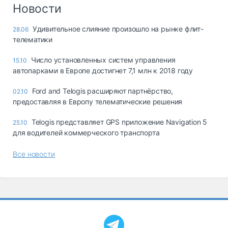
Логистика, грузы
Новости
Негабаритные и
Удивительное слияние произошло на рынке флит-
28.06
опасные грузы
телематики
Безопасность и
страхование
Число установленных систем управления
15.10
автопарками в Европе достигнет 7,1 млн к 2018 году
Таможня и ВЭД
Ford and Telogis расширяют партнёрство,
02.10
Склады и
предоставляя в Европу телематические решения
грузовые
терминалы
Telogis представляет GPS приложение Navigation 5
25.10
Коммерческий
для водителей коммерческого транспорта
транспорт
Все новости
Спецтехника
Автосервис,
запчасти, шины
Топливо, масла и
Дзен
автохимия