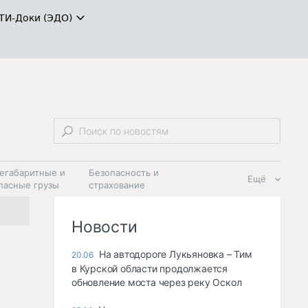
ТИ-Доки (ЭДО)
егабаритные и
Безопасность и
Ещё
пасные грузы
страхование
 масла и
Дзен
ия
Новости
На автодороге Лукьяновка – Тим
20.06
в Курской области продолжается
обновление моста через реку Оскол