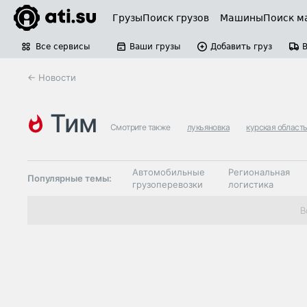
Грузы
Поиск грузов
Машины
Поиск м
Все сервисы
Ваши грузы
Добавить груз
← Новости
тим
Смотрите также
лукьяновка
курская област
Автомобильные
Региональная
Популярные темы:
грузоперевозки
логистика
Склады и
В
Таможня и ВЭД
грузовые
терминалы