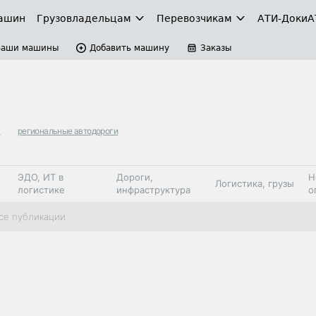
ашин
Грузовладельцам
Перевозчикам
АТИ-Доки
А
Ваши машины
Добавить машину
Заказы
ь
региональные автодороги
ЭДО, ИТ в
Дороги,
Н
Логистика, грузы
логистике
инфраструктура
о
Коммерческий
Автосервис,
Топливо,
се публикации
Спецтехника
транспорт
запчасти, шины
автохим