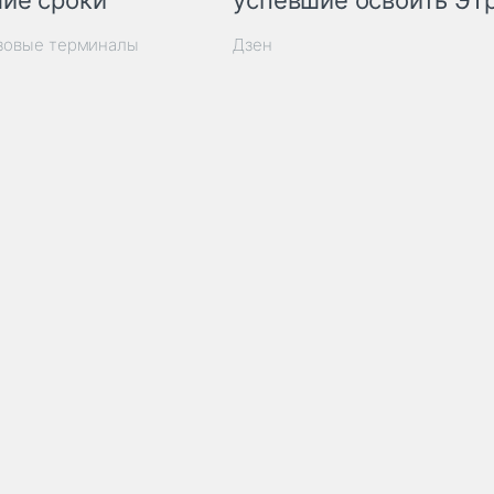
ие сроки
успевшие освоить ЭТ
узовые терминалы
Дзен