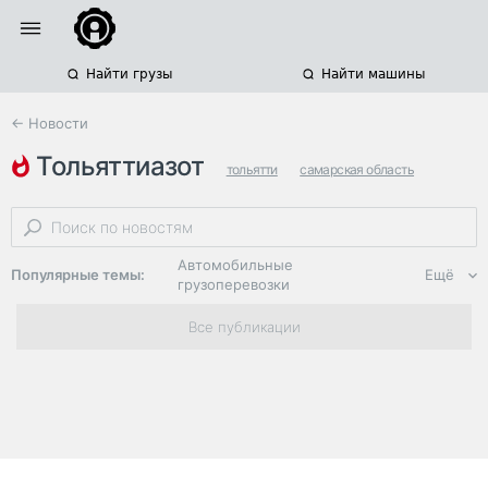
Найти грузы
Найти машины
← Новости
тольяттиазот
тольятти
самарская область
перевозка удобрений
Автомобильные
Популярные темы:
Ещё
грузоперевозки
Региональная
Все публикации
логистика
ЭДО, ИТ в
логистике
Дороги,
инфраструктура