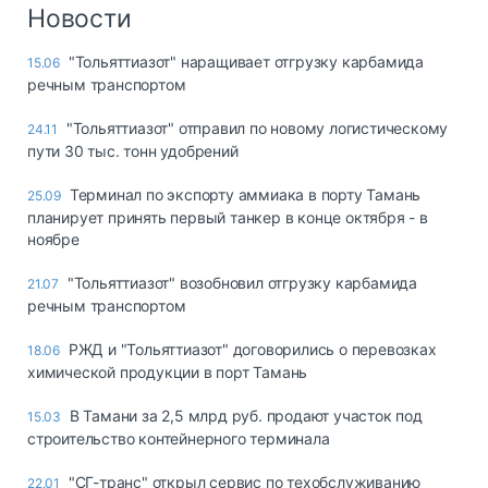
Логистика, грузы
Новости
Негабаритные и
"Тольяттиазот" наращивает отгрузку карбамида
15.06
опасные грузы
речным транспортом
Безопасность и
страхование
"Тольяттиазот" отправил по новому логистическому
24.11
пути 30 тыс. тонн удобрений
Таможня и ВЭД
Терминал по экспорту аммиака в порту Тамань
25.09
Склады и
планирует принять первый танкер в конце октября - в
грузовые
ноябре
терминалы
Коммерческий
"Тольяттиазот" возобновил отгрузку карбамида
21.07
транспорт
речным транспортом
Спецтехника
РЖД и "Тольяттиазот" договорились о перевозках
18.06
химической продукции в порт Тамань
Автосервис,
запчасти, шины
В Тамани за 2,5 млрд руб. продают участок под
15.03
Топливо, масла и
строительство контейнерного терминала
Дзен
автохимия
"СГ-транс" открыл сервис по техобслуживанию
22.01