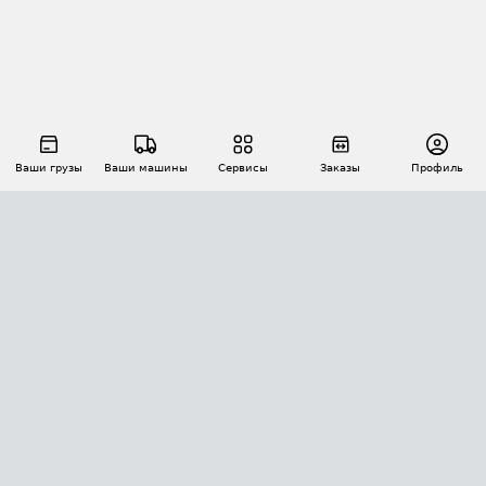
Ваши грузы
Ваши машины
Сервисы
Заказы
Профиль
АВТОМАТИЗАЦИЯ ПЕРЕВОЗОК
Площадки
Заказы
Торги
Тендеры
АТИ-Доки
GPS-мониторинг
АТИ Мессенджер
Цепочки грузов
API ATI.SU
ПОЛЕЗНОЕ
Расчет расстояний
БЕЗОПАСНОСТЬ