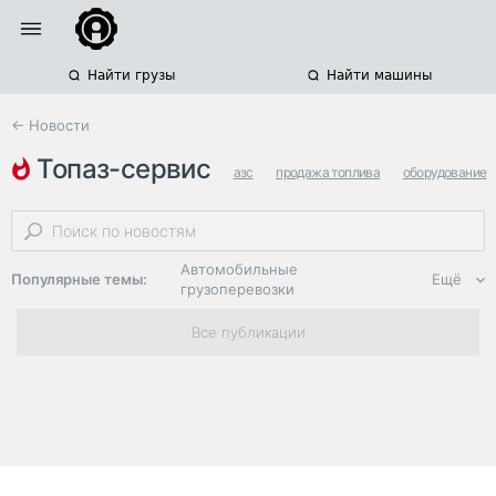
Найти грузы
Найти машины
← Новости
топаз-сервис
азс
продажа топлива
оборудование
Автомобильные
Популярные темы:
Ещё
грузоперевозки
Региональная
Все публикации
логистика
ЭДО, ИТ в
логистике
Дороги,
инфраструктура