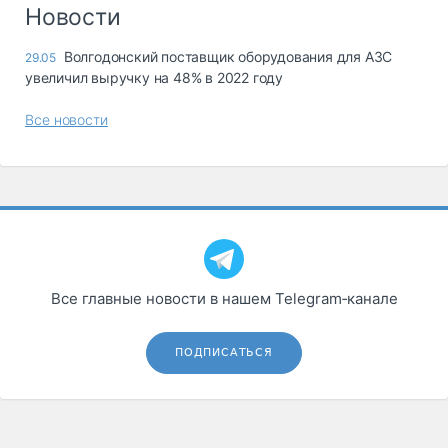
Логистика, грузы
Новости
Негабаритные и
Волгодонский поставщик оборудования для АЗС
29.05
опасные грузы
увеличил выручку на 48% в 2022 году
Безопасность и
страхование
Все новости
Таможня и ВЭД
Склады и
грузовые
терминалы
Коммерческий
транспорт
Все главные новости в нашем Telegram‑канале
Спецтехника
Автосервис,
ПОДПИСАТЬСЯ
запчасти, шины
Топливо, масла и
Дзен
автохимия