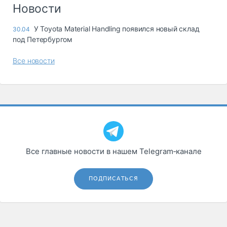
Логистика, грузы
Новости
Негабаритные и
У Toyota Material Handling появился новый склад
30.04
опасные грузы
под Петербургом
Безопасность и
страхование
Все новости
Таможня и ВЭД
Склады и
грузовые
терминалы
Коммерческий
транспорт
Все главные новости в нашем Telegram‑канале
Спецтехника
Автосервис,
ПОДПИСАТЬСЯ
запчасти, шины
Топливо, масла и
Дзен
автохимия