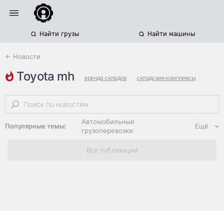
Найти грузы
Найти машины
← Новости
toyota mh
аренда складов
складские комплексы
склады санкт-петербурга и ленобласти
Автомобильные
Популярные темы:
Ещё
грузоперевозки
Региональная
Все публикации
логистика
ЭДО, ИТ в
логистике
Дороги,
инфраструктура