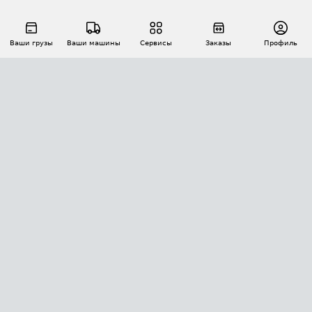
Ваши грузы
Ваши машины
Сервисы
Заказы
Профиль
АВТОМАТИЗАЦИЯ ПЕРЕВОЗОК
Площадки
Заказы
Торги
Тендеры
АТИ-Доки
GPS-мониторинг
АТИ Мессенджер
Цепочки грузов
API ATI.SU
ПОЛЕЗНОЕ
Расчет расстояний
БЕЗОПАСНОСТЬ
Академия ATI.SU
ATI.SU о безопасности
Звезды ATI.SU на вашем сайте
КОНТАКТЫ И ТАРИФЫ
Памятка по проверке контрагентов
Индекс ATI.SU FTL РФ
О системе ATI.SU
Светофор+
Средние ставки
ИНФОРМАЦИЯ