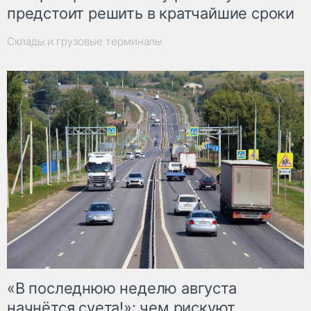
предстоит решить в кратчайшие сроки
Склады и грузовые терминалы
«В последнюю неделю августа
начнётся суета!»: чем рискуют