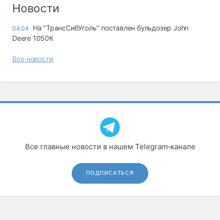
Логистика, грузы
Новости
Негабаритные и
На "ТрансСибУголь" поставлен бульдозер John
04.04
опасные грузы
Deere 1050К
Безопасность и
страхование
Все новости
Таможня и ВЭД
Склады и
грузовые
терминалы
Коммерческий
транспорт
Все главные новости в нашем Telegram‑канале
Спецтехника
Автосервис,
ПОДПИСАТЬСЯ
запчасти, шины
Топливо, масла и
Дзен
автохимия