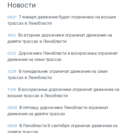
Логистика, грузы
Новости
Негабаритные и
7 января движение будет ограничено на восьми
06.01
опасные грузы
трассах в Ленобласти
Безопасность и
страхование
Во вторник дорожники ограничат движение на
18.10
девяти трассах в Ленобласти
Таможня и ВЭД
Дорожники Ленобласти в воскресенье ограничат
02.10
Склады и
движение на семи трассах
грузовые
терминалы
В понедельник ограничат движение на семи
12.09
Коммерческий
трассах в Ленобласти
транспорт
В воскресенье дорожники ограничат движение на
11.09
Спецтехника
восьми трассах в Ленобласти
Автосервис,
В пятницу дорожники Ленобласти ограничат
09.09
запчасти, шины
движение на девяти трассах
Топливо, масла и
Дзен
автохимия
В Ленобласти 9 сентября ограничат движение на
08.09
девяти трассах