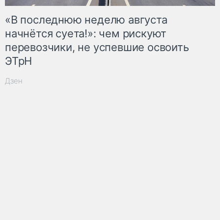
«В последнюю неделю августа
начнётся суета!»: чем рискуют
перевозчики, не успевшие освоить
ЭТрН
Дзен