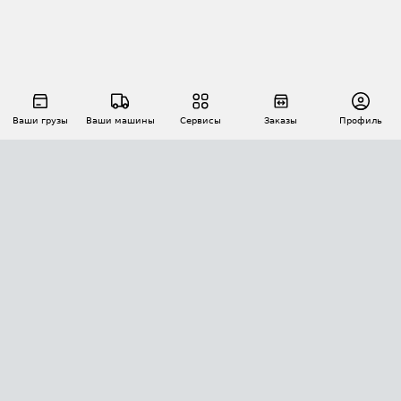
Ваши грузы
Ваши машины
Сервисы
Заказы
Профиль
АВТОМАТИЗАЦИЯ ПЕРЕВОЗОК
Площадки
Заказы
Торги
Тендеры
АТИ-Доки
GPS-мониторинг
АТИ Мессенджер
Цепочки грузов
API ATI.SU
ПОЛЕЗНОЕ
Расчет расстояний
БЕЗОПАСНОСТЬ
Академия ATI.SU