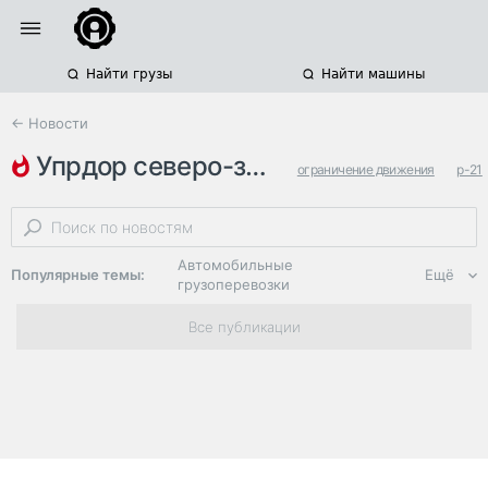
Найти грузы
Найти машины
← Новости
упрдор северо-запад
ограничение движения
р-21
м-10
Автомобильные
Популярные темы:
Ещё
грузоперевозки
Региональная
Все публикации
логистика
ЭДО, ИТ в
логистике
Дороги,
инфраструктура