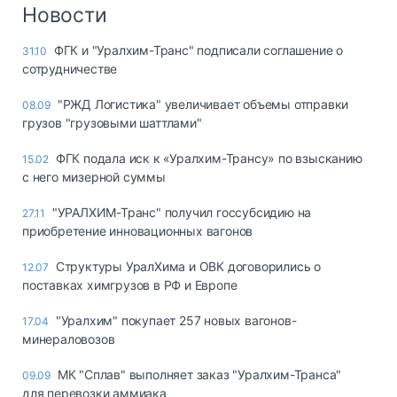
Логистика, грузы
Новости
Негабаритные и
ФГК и "Уралхим-Транс" подписали соглашение о
31.10
опасные грузы
сотрудничестве
Безопасность и
страхование
"РЖД Логистика" увеличивает объемы отправки
08.09
грузов "грузовыми шаттлами"
Таможня и ВЭД
ФГК подала иск к «Уралхим-Трансу» по взысканию
15.02
Склады и
с него мизерной суммы
грузовые
терминалы
"УРАЛХИМ-Транс" получил госсубсидию на
27.11
Коммерческий
приобретение инновационных вагонов
транспорт
Структуры УралХима и ОВК договорились о
12.07
Спецтехника
поставках химгрузов в РФ и Европе
Автосервис,
"Уралхим" покупает 257 новых вагонов-
17.04
запчасти, шины
минераловозов
Топливо, масла и
Дзен
автохимия
МК "Сплав" выполняет заказ "Уралхим-Транса"
09.09
для перевозки аммиака