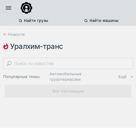
Найти грузы
Найти машины
← Новости
уралхим-транс
железнодорожные перевозки опасных грузов
химические грузы
перевозка минеральных удобрений
Автомобильные
Популярные темы:
Ещё
грузоперевозки
Региональная
Все публикации
логистика
ЭДО, ИТ в
логистике
Дороги,
инфраструктура