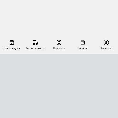
Ваши грузы
Ваши машины
Сервисы
Заказы
Профиль
АВТОМАТИЗАЦИЯ ПЕРЕВОЗОК
Площадки
Заказы
Торги
Тендеры
АТИ-Доки
GPS-мониторинг
АТИ Мессенджер
Цепочки грузов
API ATI.SU
ПОЛЕЗНОЕ