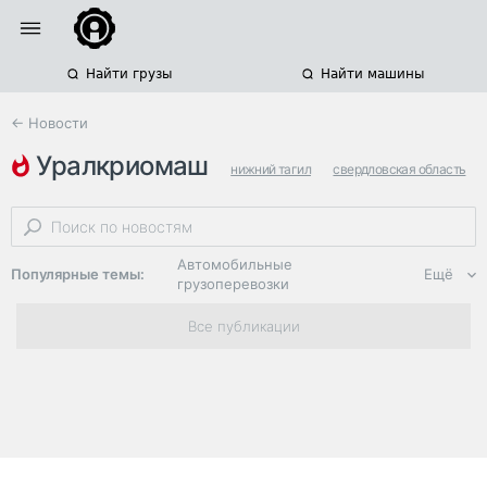
Найти грузы
Найти машины
← Новости
уралкриомаш
нижний тагил
свердловская область
контейнеры-цистерны
Автомобильные
Популярные темы:
Ещё
грузоперевозки
Региональная
Все публикации
логистика
ЭДО, ИТ в
логистике
Дороги,
инфраструктура