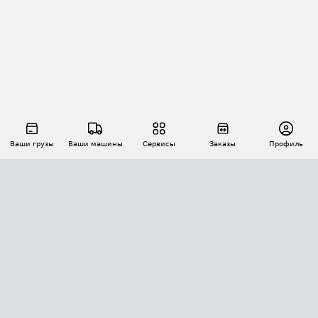
Ваши грузы
Ваши машины
Сервисы
Заказы
Профиль
АВТОМАТИЗАЦИЯ ПЕРЕВОЗОК
Площадки
Заказы
Торги
Тендеры
АТИ-Доки
GPS-мониторинг
АТИ Мессенджер
Цепочки грузов
API ATI.SU
ПОЛЕЗНОЕ