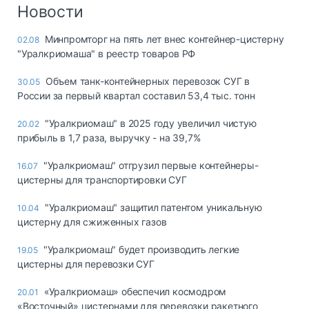
Логистика, грузы
Новости
Негабаритные и
Минпромторг на пять лет внес контейнер-цистерну
02.08
опасные грузы
"Уралкриомаша" в реестр товаров РФ
Безопасность и
страхование
Объем танк-контейнерных перевозок СУГ в
30.05
России за первый квартал составил 53,4 тыс. тонн
Таможня и ВЭД
"Уралкриомаш" в 2025 году увеличил чистую
20.02
Склады и
прибыль в 1,7 раза, выручку - на 39,7%
грузовые
терминалы
"Уралкриомаш" отгрузил первые контейнеры-
16.07
Коммерческий
цистерны для транспортировки СУГ
транспорт
"Уралкриомаш" защитил патентом уникальную
10.04
Спецтехника
цистерну для сжиженных газов
Автосервис,
"Уралкриомаш" будет производить легкие
19.05
запчасти, шины
цистерны для перевозки СУГ
Топливо, масла и
Дзен
автохимия
«Уралкриомаш» обеспечил космодром
20.01
«Восточный» цистернами для перевозки ракетного