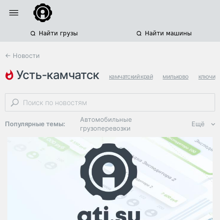
Найти грузы
Найти машины
← Новости
усть-камчатск
камчатский край
мильково
ключи
Автомобильные
Популярные темы:
Ещё
грузоперевозки
Региональная
логистика
ЭДО, ИТ в
логистике
Дороги,
инфраструктура