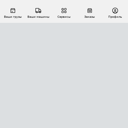
Ваши грузы
Ваши машины
Сервисы
Заказы
Профиль
АВТОМАТИЗАЦИЯ ПЕРЕВОЗОК
Площадки
Заказы
Торги
Тендеры
АТИ-Доки
GPS-мониторинг
АТИ Мессенджер
Цепочки грузов
API ATI.SU
ПОЛЕЗНОЕ
Расчет расстояний
БЕЗОПАСНОСТЬ
Академия ATI.SU
ATI.SU о безопасности
Звезды ATI.SU на вашем сайте
КОНТАКТЫ И ТАРИФЫ
Памятка по проверке контрагентов
Индекс ATI.SU FTL РФ
О системе ATI.SU
Светофор+
Средние ставки
ИНФОРМАЦИЯ