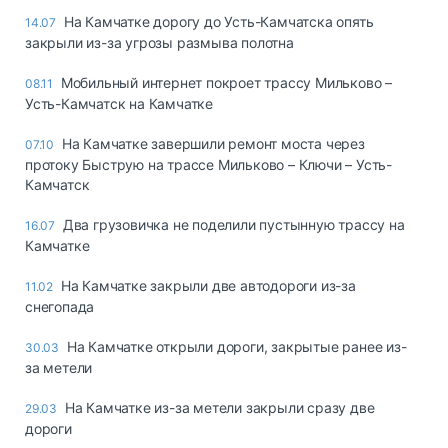
На Камчатке дорогу до Усть-Камчатска опять
14.07
закрыли из-за угрозы размыва полотна
Мобильный интернет покроет трассу Мильково –
08.11
Усть-Камчатск на Камчатке
На Камчатке завершили ремонт моста через
07.10
протоку Быструю на трассе Мильково – Ключи – Усть-
Камчатск
Два грузовичка не поделили пустынную трассу на
16.07
Камчатке
На Камчатке закрыли две автодороги из-за
11.02
снегопада
На Камчатке открыли дороги, закрытые ранее из-
30.03
за метели
На Камчатке из-за метели закрыли сразу две
29.03
дороги