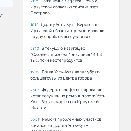
Соглашение Segezha Group с
21.12
Иркутской областью обновит порт
Осетрово
н"
Дорогу Усть-Кут – Киренск в
19.12
Иркутской области отремонтировали
на двух проблемных участках
В текущую навигацию
23.10
"Саханефтегазсбыт" доставил 144,3
тыс. тонн нефтепродуктов
Глава Усть-Кута велел убрать
12.03
большегрузы из центра города
Федеральное финансирование
25.06
хотят получить на ремонт дороги Усть-
Кут – Верхнемарково в Иркутской
области
Ремонт проблемных участков
20.06
начался на дороге Усть-Кут –