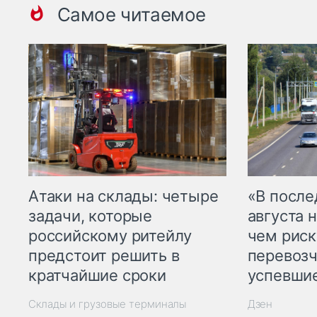
Самое читаемое
Атаки на склады: четыре
«В посл
задачи, которые
августа н
российскому ритейлу
чем рис
предстоит решить в
перевозч
кратчайшие сроки
успевшие
Склады и грузовые терминалы
Дзен