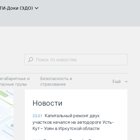
ТИ-Доки (ЭДО)
егабаритные и
Безопасность и
Ещё
пасные грузы
страхование
 масла и
Дзен
ия
Новости
Капитальный ремонт двух
23.01
участков начался на автодороге Усть-
Кут – Уоян в Иркутской области