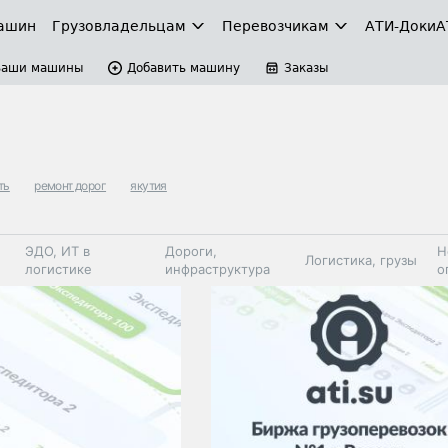
ашин
Грузовладельцам
Перевозчикам
АТИ-Доки
А
Ваши машины
Добавить машину
Заказы
ть
ремонт дорог
якутия
ЭДО, ИТ в
Дороги,
Н
Логистика, грузы
логистике
инфраструктура
о
Коммерческий
Автосервис,
Топливо,
Спецтехника
транспорт
запчасти, шины
автохим