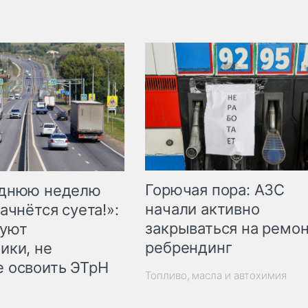
Горючая пора: АЗС
еднюю неделю
начали активно
ачнётся суета!»:
закрываться на ремон
куют
ребрендинг
ики, не
 освоить ЭТрН
Топливо, масла и автохимия