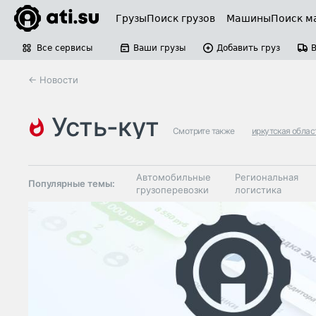
Грузы
Поиск грузов
Машины
Поиск м
Все сервисы
Ваши грузы
Добавить груз
← Новости
усть-кут
Смотрите также
иркутская облас
Автомобильные
Региональная
Популярные темы:
грузоперевозки
логистика
Склады и
Таможня и ВЭД
грузовые
терминалы