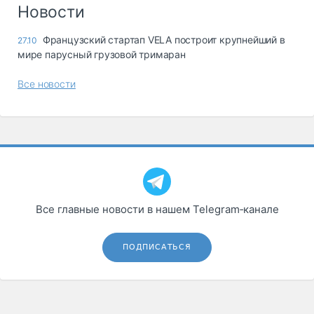
Логистика, грузы
Новости
Негабаритные и
Французский стартап VELA построит крупнейший в
27.10
опасные грузы
мире парусный грузовой тримаран
Безопасность и
страхование
Все новости
Таможня и ВЭД
Склады и
грузовые
терминалы
Коммерческий
транспорт
Все главные новости в нашем Telegram‑канале
Спецтехника
Автосервис,
ПОДПИСАТЬСЯ
запчасти, шины
Топливо, масла и
Дзен
автохимия