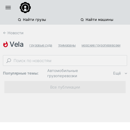
Найти грузы
Найти машины
← Новости
vela
грузовые суда
тримараны
морские грузоперевозки
Автомобильные
Популярные темы:
Ещё
грузоперевозки
Региональная
Все публикации
логистика
ЭДО, ИТ в
логистике
Дороги,
инфраструктура