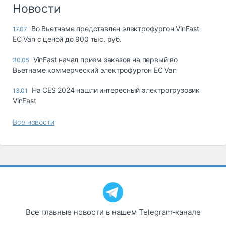
Логистика, грузы
Новости
Негабаритные и
Во Вьетнаме представлен электрофургон VinFast
17.07
опасные грузы
EC Van с ценой до 900 тыс. руб.
Безопасность и
страхование
VinFast начал прием заказов на первый во
30.05
Вьетнаме коммерческий электрофургон EC Van
Таможня и ВЭД
На CES 2024 нашли интересный электрогрузовик
13.01
Склады и
VinFast
грузовые
терминалы
Все новости
Коммерческий
транспорт
Спецтехника
Автосервис,
запчасти, шины
Топливо, масла и
Дзен
автохимия
Все главные новости в нашем Telegram‑канале