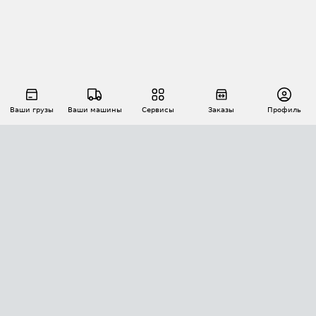
Ваши грузы
Ваши машины
Сервисы
Заказы
Профиль
АВТОМАТИЗАЦИЯ ПЕРЕВОЗОК
Площадки
Заказы
Торги
Тендеры
АТИ-Доки
GPS-мониторинг
АТИ Мессенджер
Цепочки грузов
API ATI.SU
ПОЛЕЗНОЕ
Расчет расстояний
БЕЗОПАСНОСТЬ