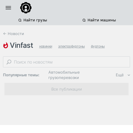
Найти грузы
Найти машины
← Новости
vinfast
новинки
электрофургоны
фургоны
Автомобильные
Популярные темы:
Ещё
грузоперевозки
Региональная
Все публикации
логистика
ЭДО, ИТ в
логистике
Дороги,
инфраструктура