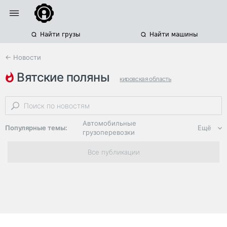
Найти грузы
Найти машины
← Новости
вятские поляны
кировская область
региональные автодороги
киров
Автомобильные
Популярные темы:
Ещё
грузоперевозки
Региональная
Все публикации
логистика
ЭДО, ИТ в
логистике
Дороги,
инфраструктура