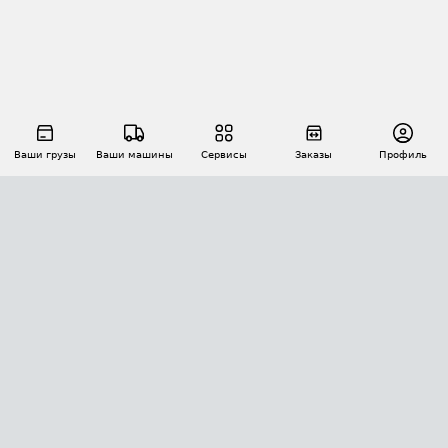
Ваши грузы
Ваши машины
Сервисы
Заказы
Профиль
АВТОМАТИЗАЦИЯ ПЕРЕВОЗОК
Площадки
Заказы
Торги
Тендеры
АТИ-Доки
GPS-мониторинг
АТИ Мессенджер
Цепочки грузов
API ATI.SU
ПОЛЕЗНОЕ
Расчет расстояний
БЕЗОПАСНОСТЬ