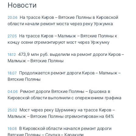
Логистика, грузы
Новости
Негабаритные и
На трассе Киров – Вятские Поляны в Кировской
20.06
опасные грузы
области начали ремонт моста через реку Уржумка
Безопасность и
страхование
На трассе Киров – Малмыж – Вятские Поляны к
27.05
концу осени отремонтируют мост через Уржумку
Таможня и ВЭД
473,9 млн руб. выделили на ремонт дороги Киров –
18.12
Склады и
Малмыж – Вятские Поляны
грузовые
терминалы
Продолжается ремонт дороги Киров – Малмыж –
18.07
Коммерческий
Вятские Поляны
транспорт
Ремонт дороги Вятские Поляны – Ершовка в
04.06
Спецтехника
Кировской области выполнили с опережением графика
Автосервис,
Мост через реку Шурминку на трассе Киров –
25.02
запчасти, шины
Малмыж – Вятские Поляны отремонтирован на 64%
Топливо, масла и
Дзен
автохимия
В Кировской области начался ремонт дороги
19.08
Вятские Поляны – Слудка – Каракули