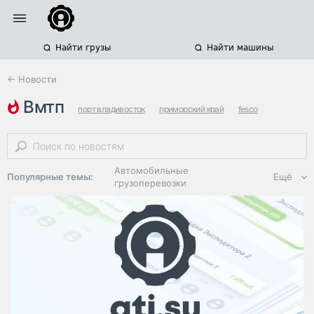
Найти грузы
Найти машины
← Новости
вмтп
порт владивосток
приморский край
fesco
Автомобильные
Популярные темы:
Ещё
грузоперевозки
Региональная
логистика
ЭДО, ИТ в
логистике
Дороги,
инфраструктура