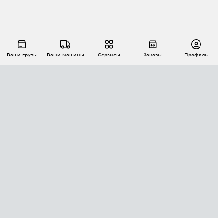
Ваши грузы
Ваши машины
Сервисы
Заказы
Профиль
АВТОМАТИЗАЦИЯ ПЕРЕВОЗОК
Площадки
Заказы
Торги
Тендеры
АТИ-Доки
GPS-мониторинг
АТИ Мессенджер
Цепочки грузов
API ATI.SU
ПОЛЕЗНОЕ
Расчет расстояний
БЕЗОПАСНОСТЬ
Академия ATI.SU
ATI.SU о безопасности
Звезды ATI.SU на вашем сайте
КОНТАКТЫ И ТАРИФЫ