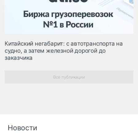
Логистика, грузы
Негабаритные и
опасные грузы
Безопасность и
страхование
Китайский негабарит: с автотранспорта на
Таможня и ВЭД
судно, а затем железной дорогой до
заказчика
Склады и
грузовые
терминалы
Коммерческий
Все публикации
транспорт
Спецтехника
Автосервис,
запчасти, шины
Топливо, масла и
Дзен
Новости
автохимия