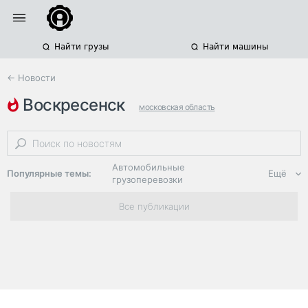
Найти грузы
Найти машины
← Новости
воскресенск
московская область
автоперевозки опасных грузов
строительство мостов
Автомобильные
Популярные темы:
Ещё
грузоперевозки
Региональная
Все публикации
логистика
ЭДО, ИТ в
логистике
Дороги,
инфраструктура