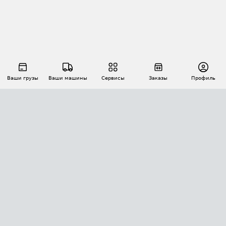
Ваши грузы
Ваши машины
Сервисы
Заказы
Профиль
АВТОМАТИЗАЦИЯ ПЕРЕВОЗОК
Площадки
Заказы
Торги
Тендеры
АТИ-Доки
GPS-мониторинг
АТИ Мессенджер
Цепочки грузов
API ATI.SU
ПОЛЕЗНОЕ
Расчет расстояний
БЕЗОПАСНОСТЬ