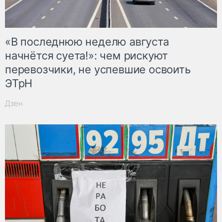
«В последнюю неделю августа
начнётся суета!»: чем рискуют
перевозчики, не успевшие освоить
ЭТрН
Дзен