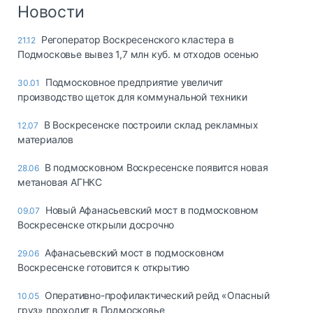
Логистика, грузы
Новости
Негабаритные и
Регоператор Воскресенского кластера в
21.12
опасные грузы
Подмосковье вывез 1,7 млн куб. м отходов осенью
Безопасность и
страхование
Подмосковное предприятие увеличит
30.01
производство щеток для коммунальной техники
Таможня и ВЭД
В Воскресенске построили склад рекламных
12.07
Склады и
материалов
грузовые
терминалы
В подмосковном Воскресенске появится новая
28.06
Коммерческий
метановая АГНКС
транспорт
Новый Афанасьевский мост в подмосковном
09.07
Спецтехника
Воскресенске открыли досрочно
Автосервис,
Афанасьевский мост в подмосковном
29.06
запчасти, шины
Воскресенске готовится к открытию
Топливо, масла и
Дзен
автохимия
Оперативно-профилактический рейд «Опасный
10.05
груз» проходит в Подмосковье