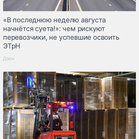
«В последнюю неделю августа
начнётся суета!»: чем рискуют
перевозчики, не успевшие освоить
ЭТрН
Дзен