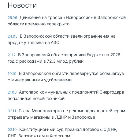
Логистика, грузы
Новости
Негабаритные и
Движение на трассе «Новороссия» в Запорожской
25.06
опасные грузы
области временно перекрыто
Безопасность и
страхование
В Запорожской области ввели ограничения на
24.05
продажу топлива на АЗС
Таможня и ВЭД
В Запорожской области приняли бюджет на 2026
21.12
Склады и
год c расходами в 72,3 млрд рублей
грузовые
терминалы
В Запорожской области перевернулся большегруз
10.10
Коммерческий
с минеральными удобрениями
транспорт
Автопарк коммунальных предприятий Энергодара
21.06
Спецтехника
пополнился новой техникой
Автосервис,
Глава Минпромторга не рекомендовал ретейлерам
02.11
запчасти, шины
открывать магазины в ЛДНР и Запорожье
Топливо, масла и
Дзен
автохимия
Конституционный суд признал договоры с ДНР,
02.10
ЛНР, Запорожьем и Херсоном