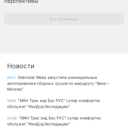
перспективы
Все публикации
Новости
Gebrüder Weiss запустила еженедельные
04.11
автоперевозки сборных грузов по маршруту "Вена –
Москва"
"МАН Трак энд Бас РУС" супер комфортно
18.06
обслужит "ЖелДорЭкспедицию"
"МАН Трак энд Бас РУС" супер комфортно
04.06
обслужит "ЖелДорЭкспедицию"