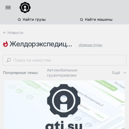
Найти грузы
Найти машины
← Новости
желдорэкспедиция
сборные грузы
российская логистика
деловые линии
Автомобильные
Популярные темы:
Ещё
грузоперевозки
Региональная
логистика
ЭДО, ИТ в
логистике
Дороги,
инфраструктура