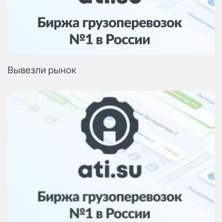
Логистика, грузы
Негабаритные и
опасные грузы
Безопасность и
страхование
Вывезли рынок
Таможня и ВЭД
Склады и
грузовые
терминалы
Коммерческий
транспорт
Спецтехника
Автосервис,
запчасти, шины
Топливо, масла и
Дзен
автохимия