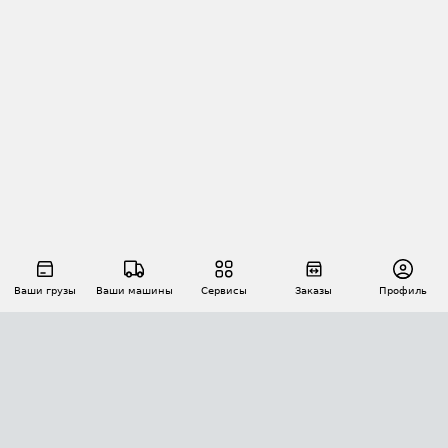
Ваши грузы
Ваши машины
Сервисы
Заказы
Профиль
АВТОМАТИЗАЦИЯ ПЕРЕВОЗОК
Площадки
Заказы
Торги
Тендеры
АТИ-Доки